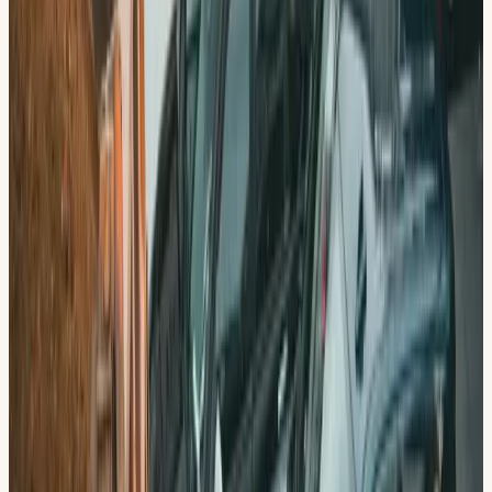
En körskola byggd kring
dig
Välj din lärare
Du väljer fritt bland våra lärare utifrån språk, personlighet
och specialitet.
Teori på ditt språk
Vi undervisar på svenska, engelska, arabiska, syrianska och
turkiska.