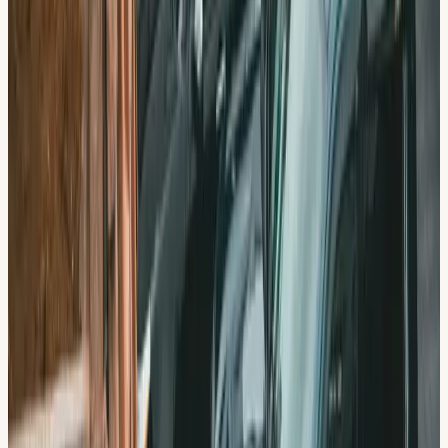
Intensivkurs
Ta körkort på 2–4 veckor med heltidsutbildning. Alltid med
din dedikerade lärare.
Delbetalning via Resurs Bank
Dela upp kostnaden på upp till 24 månader. Ta körkort nu,
betala i lugn takt.
4,8 / 5 på Google
567 recensioner. Elever betygsätter oss toppklass gång
på gång.