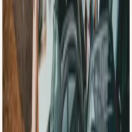
Din lokal
Din Körskola
Hallunda
Tomtbergavägen 2, 145 67 Norsborg
Hitta hit:
Kort bussresa eller promenad till Hallunda
centrum.
Vägbeskrivning
Se priser & paket →
Varför elever från
Slagsta
väljer oss