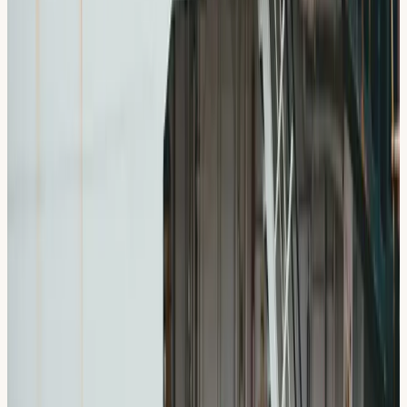
Ekerö. Färjelägen har en trafikbild som inte finns någon
annanstans: köer som byggs upp och sedan töms på en
gång, trånga vändytor, fordon som backar ombord och
förare som är stressade av att hinna med. Vi övar där för
att du ska lära dig att köra lugnt i en kö där alla andra har
bråttom, och för att backning och vändning på begränsad
yta ska sitta.
Söderut ligger trafikplatsen mot Södertäljevägen. Precis
som i Fittja kan vi göra många upprepade på- och avfarter
under ett enda pass, vilket är det som bygger in
motorvägsvanan.
Vid Slagstabadet och Slagsta marina ökar sommartrafiken
märkbart, med besökare som letar parkering och rör sig
oförutsägbart. Runt Slagsta gård är det lugnt nog för
backning och vändning utan tidspress — och därifrån är det