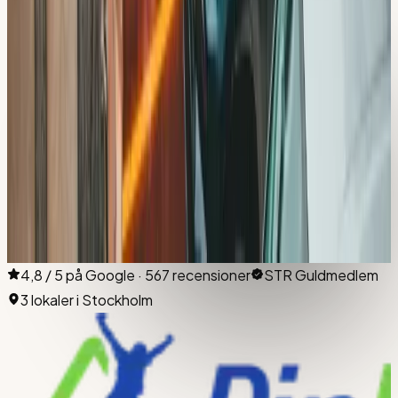
Vad tränar vi inför uppkörningen i Slagsta?
Hur lång tid tar det att ta körkort i Slagsta?
Vad är speciellt med att öva vid Slagsta färjeläge?
Varför är bostadsgatorna i Slagsta bra för backträning?
Har du fler frågor?
Ring oss på
08-512 55 000
eller boka en kostnadsfri
rådgivning.
Boka testlektion
300 kr
i
Hallunda
→
Se alla priser
4,8 / 5 på Google · 567 recensioner
STR Guldmedlem
3 lokaler i Stockholm