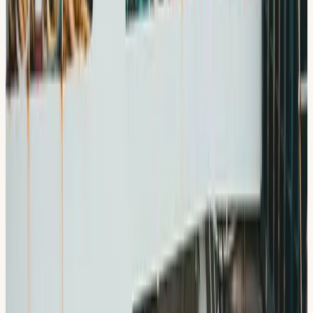
Att köra i
Slagsta
Slagsta är ett litet bostadsområde i Hallunda-Norsborg,
inklämt mellan motorvägen i söder och Mälaren i norr. Just
det läget gör området ovanligt användbart i
körutbildningen — två helt olika trafikmiljöer ligger några
hundra meter från varandra.
Bostadsgatorna ligger i terrasser i sluttningen ned mot
vattnet, och terrasseringen ger verklig lutning: backstart,
motorbroms nedför och möten i backe blir naturliga inslag i
stället för konstruerade övningar. Vi lägger gärna tidiga
pass här, eftersom lutningen tvingar fram en ordentlig
koppling mellan gas, broms och koppling redan från början.
Norrut ligger Slagsta färjeläge, där Ekeröleden går över till