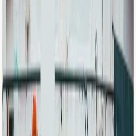
Hem
/
Körkort i Slagsta
Närmsta lokal:
Hallunda
Ta körkort i
Slagsta
Bor du i Slagsta har du vår lokal vid Hallunda centrum runt
hörnet, närmare än så blir det inte i Botkyrka.
Testlektion 60 min
300 kr
800 kr
Boka i
Hallunda
08-512 55 000
4,8 på Google
·
Teori på 5 språk
·
STR Guldmedlem
·
Sedan
2009
Din körskola i
Slagsta
Närmsta lokal: Hallunda
Sedan 2009
4,8 / 5 på Google