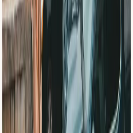
STR Guldmedlem
Auktoriserad trafikskola ansluten till Sveriges
Trafikutbildares Riksförbund.
Vad elever säger
Recensioner från elever nära
Slagsta
“
Lätt att nå med tunnelbanan. Professionella lärare och
trevlig personal i receptionen.
”
David P.
Norsborg