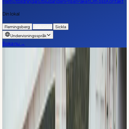
Hem
Utbildningar
Erbjudanden
Priser
Paket
Om oss
Kontakt
Din lokal
Flemingsberg
Hallunda
Sickla
Undervisningsspråk
Boka nu →