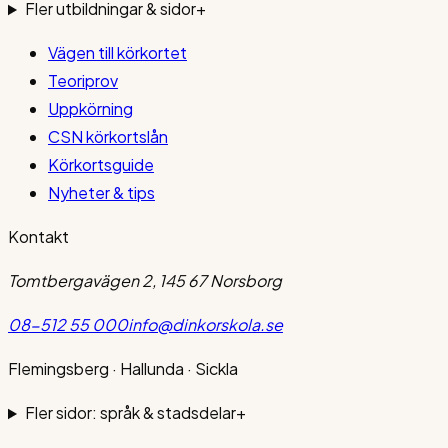
Fler utbildningar & sidor
+
Vägen till körkortet
Teoriprov
Uppkörning
CSN körkortslån
Körkortsguide
Nyheter & tips
Kontakt
Tomtbergavägen 2, 145 67 Norsborg
08-512 55 000
info@dinkorskola.se
Flemingsberg · Hallunda · Sickla
Fler sidor: språk & stadsdelar
+