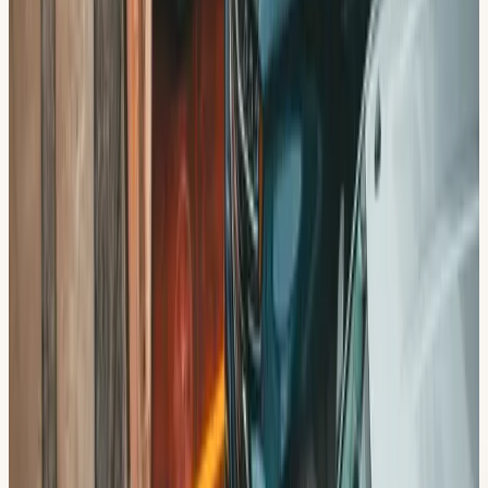
Angränsande områden
Körskola i området kring
Hallunda
Körkort i
Hallunda
→
Körkort i
Norsborg
→
Körkort i
Botkyrka
→
Körkort i
Tumba
→
Körkort i
Skärholmen
→
Vanliga frågor
Frågor om körkort i
Slagsta
Hur tar jag mig till körskolan från Slagsta?
Vilka trafikmiljöer övar vi i Slagsta?
Vilka delar av Slagsta kör vi i?