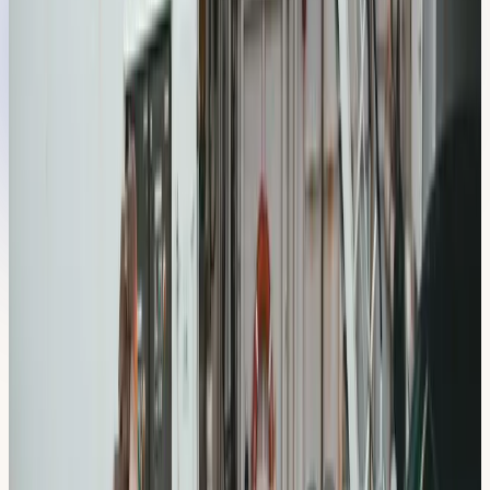
(Ekeröleden)
Cirkulationsplatser och högre tempo på
Botkyrkaleden
Backning och vändning i lugna kvarter kring Slagsta
gård
Populära utbildningar för dig i
Slagsta
Oavsett om du är nybörjare eller vill ta körkortet snabbt, vi
har upplägget. Allt utgår från vår lokal i
Hallunda
.
Körlektioner bil
Manuell och automat, körlektioner à 60 minuter. Köp paket
och sänk priset per lektion.