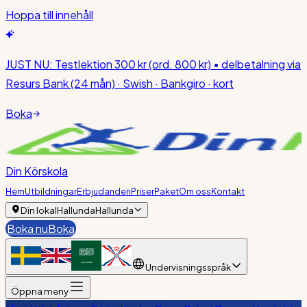
Hoppa till innehåll
JUST NU:
Testlektion 300 kr
(ord. 800 kr)
• delbetalning via
Resurs Bank (24 mån) · Swish · Bankgiro · kort
Boka
Din Körskola
Hem
Utbildningar
Erbjudanden
Priser
Paket
Om oss
Kontakt
Din lokal
Hallunda
Hallunda
Boka nu
Boka
Undervisningsspråk
Öppna meny