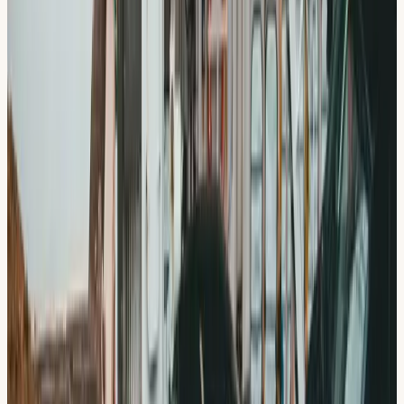
Intensivkurs körkort
Fyra upplägg, 5 till 15 dagar. Ta körkortet snabbt och
effektivt.
Riskettan (Riskutbildning 1)
Obligatorisk teori om hastighet, alkohol, droger och
trötthet.
Teorikurs
6 lärarledda lektioner, datatester + e-bok digitalt (alla
webbläsare) ingår.