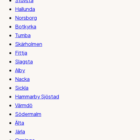
Stuvsta
Hallunda
Norsborg
Botkyrka
Tumba
Skärholmen
Fittja
Slagsta
Alby
Nacka
Sickla
Hammarby Sjöstad
Värmdö
Södermalm
Älta
Järla