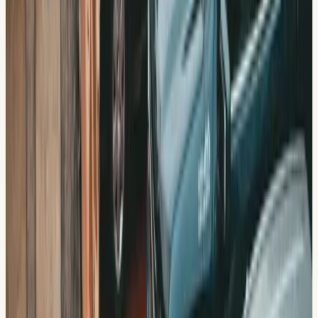
“
Valde den här körskolan för att de undervisar på arabiska.
Bästa beslutet jag tagit!
”
Sana M.
Botkyrka
“
Flexibla tider och rimliga priser. Klarade körkortet snabbt
tack vare bra pedagogik.
”
Johan T.
Hallunda
4,8 / 5 baserat på 567 Google-recensioner