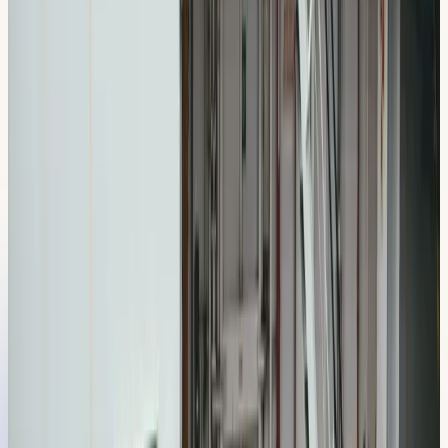
bara några minuter till vår lokal i Hallunda.
Vi tar elever från hela
Slagsta
Bland annat från dessa delområden och grannkvarter:
Slagsta strand
Slagsta gård
Fittja
Eriksberg
Boka testlektion
300 kr
Lokal körmiljö
Vad du får
öva på
här
Vi tränar dig på de specifika platser och trafiksituationer du
möter i
Slagsta
— inte bara det som står i teoriboken.
Upprepad påfarts- och avfartsträning vid Slagsta
trafikplats (E4/E20)
Färjekö och trånga vändytor vid Slagsta färjeläge