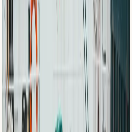
Din Körskola
är din lokala körskola för dig som bor eller
studerar i
Slagsta
. Vår närmsta lokal ligger i
Hallunda
och tar
emot elever från hela
Slagsta
och omgivande områden.
Sedan 2009 har vi hjälpt tusentals elever ta körkort, med
personlig undervisning, erfarna lärare och flexibla upplägg
som passar just dig.
Körlektioner & intensivkurs
Riskettan &
Risktvåan
Teorikurs
Manuell körning
Undervisning på 5
språk
Välj din egen lärare
Kort bussresa eller promenad till Hallunda centrum.
Lokalen i
Hallunda
är välutrustad med moderna bilar och
god tillgång till körvägar som förbereder dig inför
uppkörningen. Oavsett om du är nybörjare eller vill ta
körkort snabbt med intensivkurs, har vi rätt upplägg för dig i