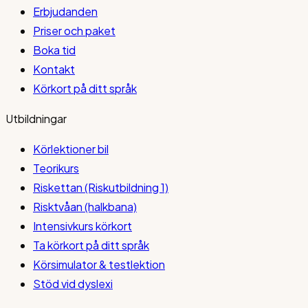
Erbjudanden
Priser och paket
Boka tid
Kontakt
Körkort på ditt språk
Utbildningar
Körlektioner bil
Teorikurs
Riskettan (Riskutbildning 1)
Risktvåan (halkbana)
Intensivkurs körkort
Ta körkort på ditt språk
Körsimulator & testlektion
Stöd vid dyslexi