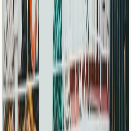
Slagsta
.
Din lokal
Din Körskola
Hallunda
Tomtbergavägen 2, 145 67 Norsborg
Hitta hit:
Kort bussresa eller promenad till Hallunda
centrum.
Snabbfakta
4,8 / 5 på Google (567 recensioner)
Grundades 2009
3 lokaler i Stockholm
STR Guldmedlem
Lokal körguide