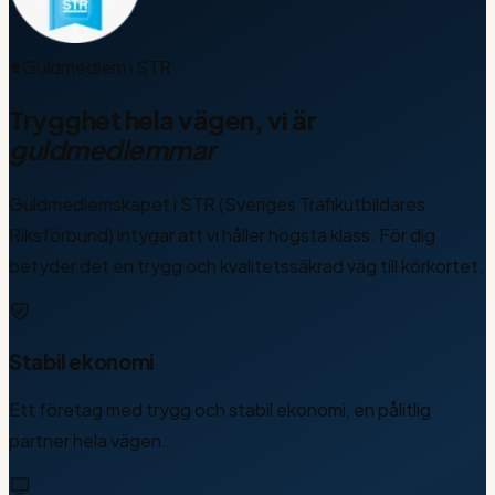
Guldmedlem i STR
Trygghet hela vägen, vi är
guldmedlemmar
Guldmedlemskapet i STR (Sveriges Trafikutbildares
Riksförbund) intygar att vi håller högsta klass. För dig
betyder det en trygg och kvalitetssäkrad väg till körkortet.
Stabil ekonomi
Ett företag med trygg och stabil ekonomi, en pålitlig
partner hela vägen.