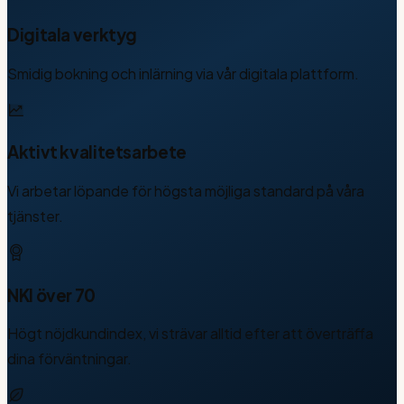
Digitala verktyg
Smidig bokning och inlärning via vår digitala plattform.
Aktivt kvalitetsarbete
Vi arbetar löpande för högsta möjliga standard på våra
tjänster.
NKI över 70
Högt nöjdkundindex, vi strävar alltid efter att överträffa
dina förväntningar.