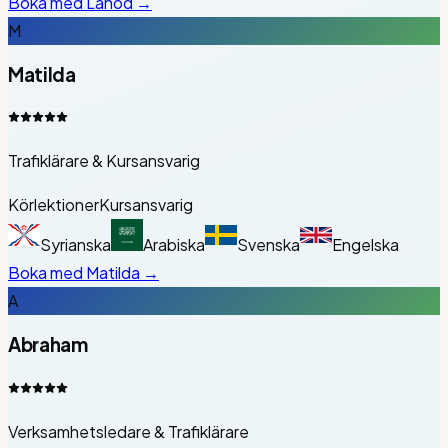
Boka med
Lahod
→
M
Matilda
Trafiklärare & Kursansvarig
Körlektioner
Kursansvarig
Syrianska
Arabiska
Svenska
Engelska
Boka med
Matilda
→
A
Abraham
Verksamhetsledare & Trafiklärare