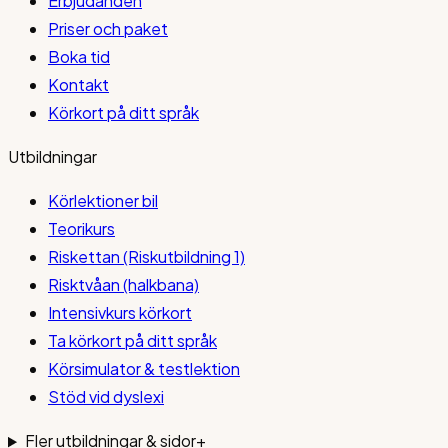
Erbjudanden
Priser och paket
Boka tid
Kontakt
Körkort på ditt språk
Utbildningar
Körlektioner bil
Teorikurs
Riskettan (Riskutbildning 1)
Risktvåan (halkbana)
Intensivkurs körkort
Ta körkort på ditt språk
Körsimulator & testlektion
Stöd vid dyslexi
Fler utbildningar & sidor
+