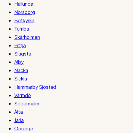
Hallunda
Norsborg
Botkyrka
Tumba
Skärholmen
Fittja
Slagsta
Alby
Nacka
Sickla
Hammarby Sjöstad
Värmdö
Södermalm
Älta
Järla
Orminge