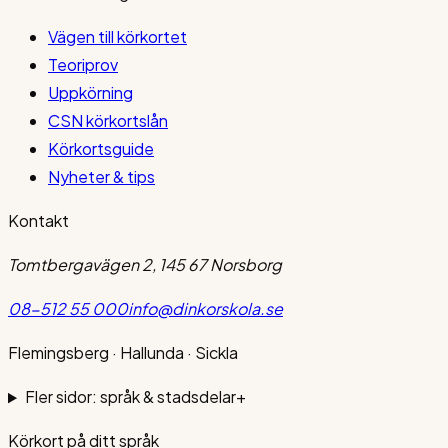
Vägen till körkortet
Teoriprov
Uppkörning
CSN körkortslån
Körkortsguide
Nyheter & tips
Kontakt
Tomtbergavägen 2, 145 67 Norsborg
08-512 55 000
info@dinkorskola.se
Flemingsberg · Hallunda · Sickla
Fler sidor: språk & stadsdelar
+
Körkort på ditt språk