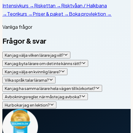
Intensivkurs
→
Riskettan
→
Risktvåan / Halkbana
→
Teorikurs
→
Priser & paket
→
Boka provlektion
→
Vanliga frågor
Frågor & svar
Kan jag välja vilken lärare jag vill?
Kan jag byta lärare om det inte känns rätt?
Kan jag välja en kvinnlig lärare?
Vilka språk talar lärarna?
Kan jag ha samma lärare hela vägen till körkortet?
Avbokningsregler, när måste jag avboka?
Hur bokar jag en lektion?