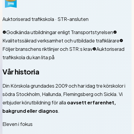
Auktoriserad trafikskola · STR-ansluten
Godkända utbildningar enligt Transportstyrelsen
Kvalitetssäkrad verksamhet och utbildade trafiklärare
Följer branschens riktlinjer och STR:s krav
Auktoriserad
trafikskola du kan lita på
Vår historia
Din Körskola
grundades 2009 och har idag tre körskolor i
södra Stockholm, Hallunda, Flemingsberg och Sickla. Vi
erbjuder körutbildning för alla
oavsett erfarenhet,
bakgrund eller diagnos
.
Eleven i fokus