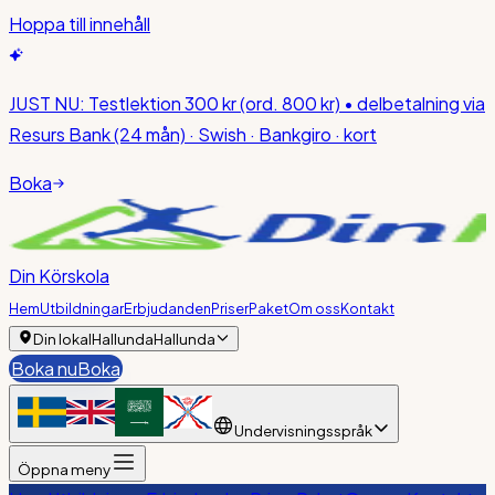
Hoppa till innehåll
JUST NU:
Testlektion 300 kr
(ord. 800 kr)
• delbetalning via
Resurs Bank (24 mån) · Swish · Bankgiro · kort
Boka
Din Körskola
Hem
Utbildningar
Erbjudanden
Priser
Paket
Om oss
Kontakt
Din lokal
Hallunda
Hallunda
Boka nu
Boka
Undervisningsspråk
Öppna meny