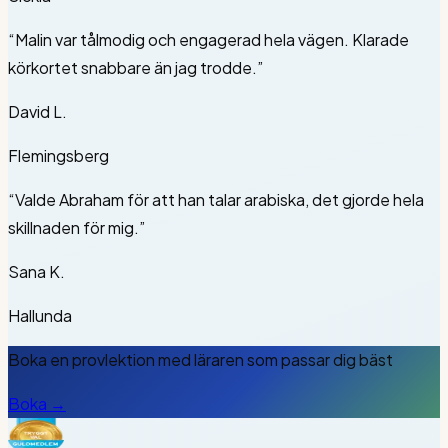
“
Malin var tålmodig och engagerad hela vägen. Klarade
körkortet snabbare än jag trodde.
”
David L.
Flemingsberg
“
Valde Abraham för att han talar arabiska, det gjorde hela
skillnaden för mig.
”
Sana K.
Hallunda
Boka en provlektion med läraren som passar dig bäst
Boka →