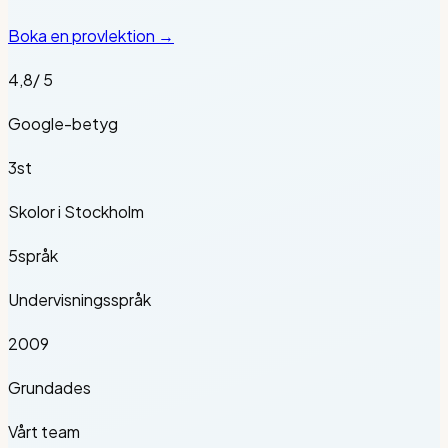
Boka en provlektion →
4,8
/ 5
Google-betyg
3
st
Skolor i Stockholm
5
språk
Undervisningsspråk
2009
Grundades
Vårt team