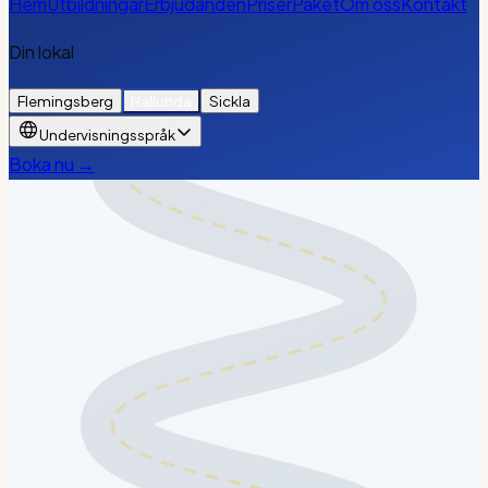
Hem
Utbildningar
Erbjudanden
Priser
Paket
Om oss
Kontakt
Din lokal
Flemingsberg
Hallunda
Sickla
Undervisningsspråk
Boka nu →