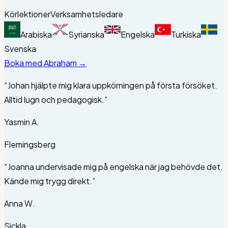
Körlektioner
Verksamhetsledare
Arabiska
Syrianska
Engelska
Turkiska
Svenska
Boka med
Abraham
→
“
Johan hjälpte mig klara uppkörningen på första försöket.
Alltid lugn och pedagogisk.
”
Yasmin A.
Flemingsberg
“
Joanna undervisade mig på engelska när jag behövde det.
Kände mig trygg direkt.
”
Anna W.
Sickla