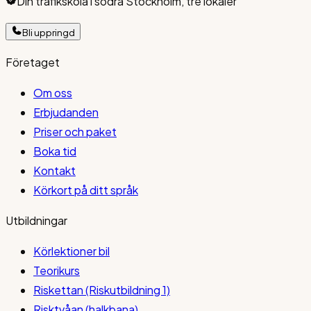
Din trafikskola i södra Stockholm, tre lokaler
Bli uppringd
Företaget
Om oss
Erbjudanden
Priser och paket
Boka tid
Kontakt
Körkort på ditt språk
Utbildningar
Körlektioner bil
Teorikurs
Riskettan (Riskutbildning 1)
Risktvåan (halkbana)