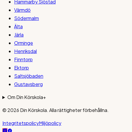
Hammarby Sjöstad
Värmdö
Södermalm
Älta
Järla
Orminge
Henriksdal
Finntorp
Ektorp
Saltsjöbaden
Gustavsberg
Om Din Körskola
+
© 2026
Din Körskola
. Alla rättigheter förbehållna.
Integritetspolicy
Miljöpolicy