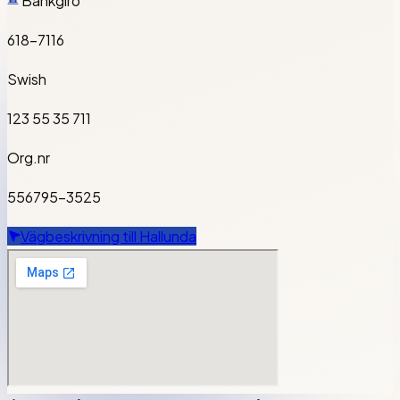
Bankgiro
618-7116
Swish
123 55 35 711
Org.nr
556795-3525
Vägbeskrivning till
Hallunda