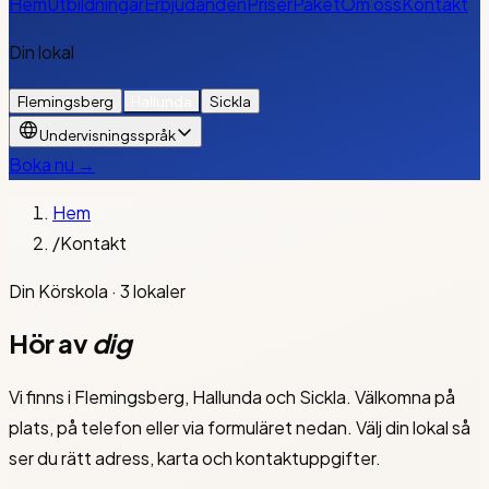
Hem
Utbildningar
Erbjudanden
Priser
Paket
Om oss
Kontakt
Din lokal
Flemingsberg
Hallunda
Sickla
Undervisningsspråk
Boka nu →
Hem
/
Kontakt
Din Körskola · 3 lokaler
Hör av
dig
Vi finns i Flemingsberg, Hallunda och Sickla. Välkomna på
plats, på telefon eller via formuläret nedan. Välj din lokal så
ser du rätt adress, karta och kontaktuppgifter.