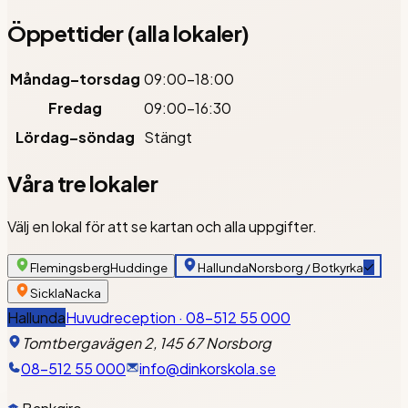
Öppettider (alla lokaler)
Måndag–torsdag
09:00–18:00
Fredag
09:00–16:30
Lördag–söndag
Stängt
Våra tre lokaler
Välj en lokal för att se kartan och alla uppgifter.
Flemingsberg
Huddinge
Hallunda
Norsborg / Botkyrka
Sickla
Nacka
Hallunda
Huvudreception · 08-512 55 000
Tomtbergavägen 2, 145 67 Norsborg
08-512 55 000
info@dinkorskola.se