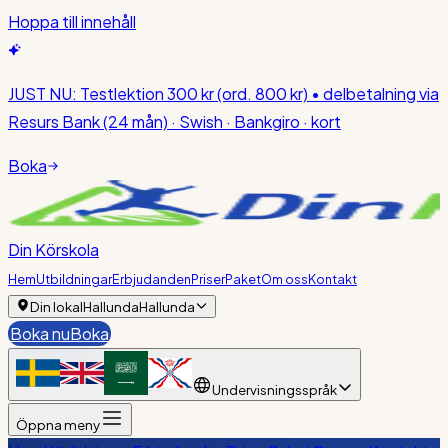
Hoppa till innehåll
JUST NU:
Testlektion 300 kr
(ord. 800 kr)
• delbetalning via
Resurs Bank (24 mån) · Swish · Bankgiro · kort
Boka
Din Körskola
Hem
Utbildningar
Erbjudanden
Priser
Paket
Om oss
Kontakt
Din lokal
Hallunda
Hallunda
Boka nu
Boka
Undervisningsspråk
Öppna meny