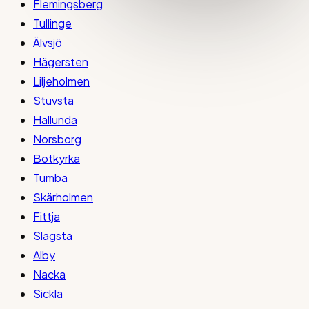
Flemingsberg
Tullinge
Älvsjö
Hägersten
Liljeholmen
Stuvsta
Hallunda
Norsborg
Botkyrka
Tumba
Skärholmen
Fittja
Slagsta
Alby
Nacka
Sickla