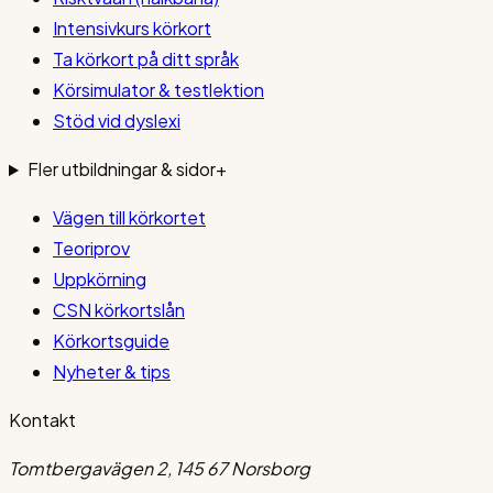
Intensivkurs körkort
Ta körkort på ditt språk
Körsimulator & testlektion
Stöd vid dyslexi
Fler utbildningar & sidor
+
Vägen till körkortet
Teoriprov
Uppkörning
CSN körkortslån
Körkortsguide
Nyheter & tips
Kontakt
Tomtbergavägen 2, 145 67 Norsborg