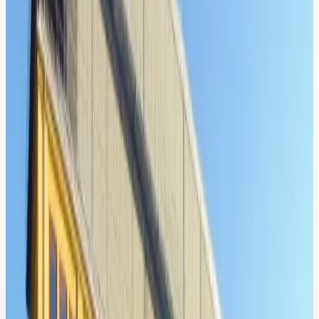
Din lokal
Din Körskola
Sickla
Sickla Industriväg 24, 131 54 Nacka
Hitta hit:
Sickla station (tvärbana/Saltsjöbanan), kort
gångväg.
Snabbfakta
4,8 / 5 på Google (567 recensioner)
Grundades 2009
3 lokaler i Stockholm
STR Guldmedlem
Lokal körguide