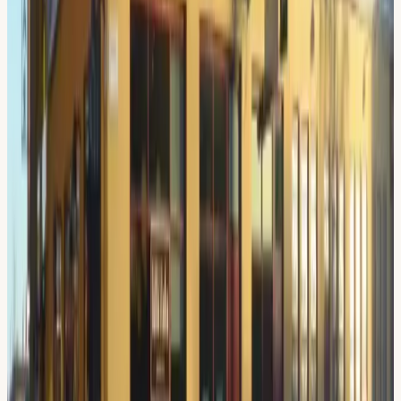
Vägbeskrivning
Se priser & paket →
Varför elever från
Sickla
väljer oss
En körskola byggd kring
dig
Välj din lärare
Du väljer fritt bland våra lärare utifrån språk, personlighet