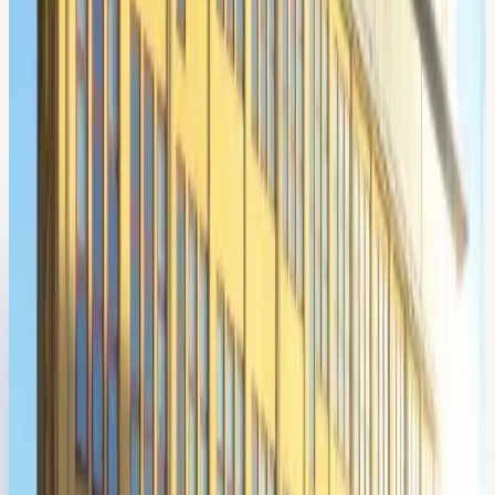
Boka testlektion
300 kr
Lokal körmiljö
Vad du får
öva på
här
Vi tränar dig på de specifika platser och trafiksituationer du
möter i
Sickla
— inte bara det som står i teoriboken.
Spårvägspassager över tvärbanans och
Saltsjöbanans spår
Tunnelkörning i Södra länken via Sickla trafikplats
Köpcentrumtrafik och parkeringshusramper i Sickla
köpkvarter
Signalkorsningar och busstrafik på Värmdövägen
och Planiavägen
Populära utbildningar för dig i
Sickla