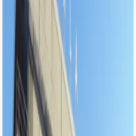
Din Körskola
är din lokala körskola för dig som bor eller
studerar i
Sickla
. Vår närmsta lokal ligger i
Sickla
och tar
emot elever från hela
Sickla
och omgivande områden.
Sedan 2009 har vi hjälpt tusentals elever ta körkort, med
personlig undervisning, erfarna lärare och flexibla upplägg
som passar just dig.
Körlektioner & intensivkurs
Riskettan &
Risktvåan
Teorikurs
Manuell körning
Undervisning på 5
språk
Välj din egen lärare
Sickla station (tvärbana/Saltsjöbanan), kort gångväg.
Lokalen i
Sickla
är välutrustad med moderna bilar och god
tillgång till körvägar som förbereder dig inför uppkörningen.
Oavsett om du är nybörjare eller vill ta körkort snabbt med
intensivkurs, har vi rätt upplägg för dig i
Sickla
.