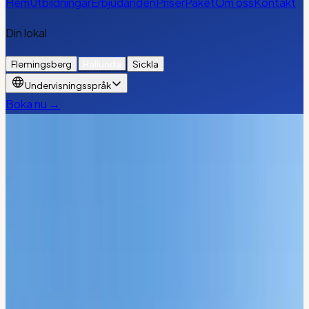
Hem
Utbildningar
Erbjudanden
Priser
Paket
Om oss
Kontakt
Din lokal
Flemingsberg
Hallunda
Sickla
Undervisningsspråk
Boka nu →