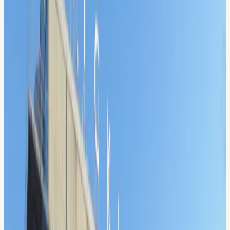
Hem
/
Körkort i Sickla
Närmsta lokal:
Sickla
Ta körkort i
Sickla
Din lokala körskola i Sickla, i Sickla industriområde, lätt att
nå.
Testlektion 60 min
300 kr
800 kr
Boka i
Sickla
08-512 55 000
4,8 på Google
·
Teori på 5 språk
·
STR Guldmedlem
·
Sedan
2009
Din körskola i
Sickla
Närmsta lokal: Sickla
Sedan 2009
4,8 / 5 på Google