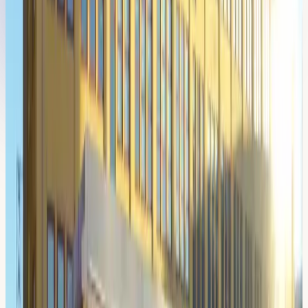
Oavsett om du är nybörjare eller vill ta körkortet snabbt, vi
har upplägget. Allt utgår från vår lokal i
Sickla
.
Körlektioner bil
Manuell och automat, körlektioner à 60 minuter. Köp paket
och sänk priset per lektion.
Intensivkurs körkort
Fyra upplägg, 5 till 15 dagar. Ta körkortet snabbt och
effektivt.