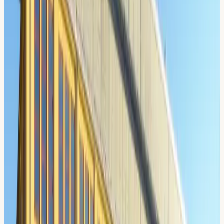
Att köra i
Sickla
Sickla är vår hemmabas i Nacka. Lokalen ligger i Sickla
industriområde, på gångavstånd från Sickla station där
både tvärbanan och Saltsjöbanan stannar. Härifrån rullar
varje lektion ut direkt i en av östra Stockholms mest
kompletta övningsmiljöer.
Sickla köpkvarter skapar en trafikbild du behöver behärska
som färdig förare: parkeringshusens ramper, lastzoner,
shoppare som korsar gatan var som helst och bilar som
letar plats. Det tränar krypkörning, tålamod och 360-
gradersblick. Planiavägen och Värmdövägen ger klassisk
tätortsmiljö med signalkorsningar, bussar och
spårvägspassager. Att korsa tvärbanans och
Saltsjöbanans spår på rätt sätt är ett lokalt moment vi alltid
går igenom noggrant.