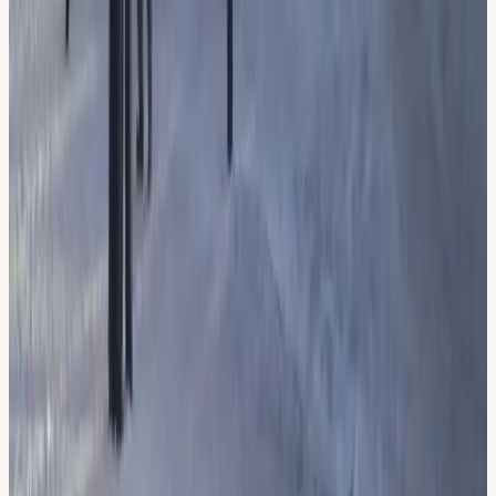
“
Rekommenderar verkligen. Snabbt svar, trevlig personal
och en lärare som bryr sig.
”
Lena H.
Hammarby Sjöstad
4,8 / 5 baserat på 567 Google-recensioner
Angränsande områden
Körskola i området kring
Sickla
Körkort i
Nacka
→
Körkort i
Hammarby Sjöstad
→
Körkort i
Värmdö
→