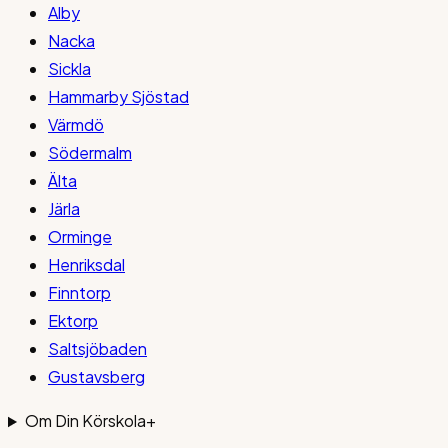
Alby
Nacka
Sickla
Hammarby Sjöstad
Värmdö
Södermalm
Älta
Järla
Orminge
Henriksdal
Finntorp
Ektorp
Saltsjöbaden
Gustavsberg
Om Din Körskola
+