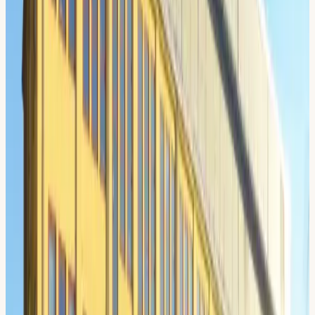
Några hundra meter bort väntar tyngre trafik: Sickla
trafikplats ansluter till Södra länken och Värmdöleden (väg
222), vilket ger snabb tillgång till tunnelkörning,
motorvägspåfarter och filbyten i högt tempo. Få
körskolelägen erbjuder motorväg, tunnel, spårväg och
köpcentrumtrafik inom fem minuters körning.
Många elever bor i Hammarby Sjöstad, Nacka eller på
Södermalm och väljer Sickla för läget. Parkeringsmoment
tränar vi i köpkvarterens hus och på industriområdets
lugnare gator.
Vi tar elever från hela
Sickla
Bland annat från dessa delområden och grannkvarter:
Sickla köpkvarter
Alphyddan
Finntorp
Järla