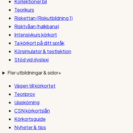
Körlektioner bil
Teorikurs
Riskettan (Riskutbildning 1)
Risktvåan (halkbana)
Intensivkurs körkort
Ta körkort på ditt språk
Körsimulator & testlektion
Stöd vid dyslexi
Fler utbildningar & sidor
+
Vägen till körkortet
Teoriprov
Uppkörning
CSN körkortslån
Körkortsguide
Nyheter & tips