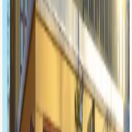
Riskettan (Riskutbildning 1)
Obligatorisk teori om hastighet, alkohol, droger och
trötthet.
Teorikurs
6 lärarledda lektioner, datatester + e-bok digitalt (alla
webbläsare) ingår.
Din lokal
Din Körskola
Sickla
Sickla Industriväg 24, 131 54 Nacka
Hitta hit:
Sickla station (tvärbana/Saltsjöbanan), kort
gångväg.