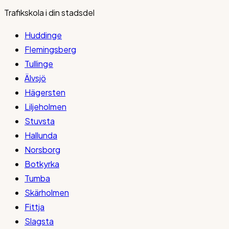
Trafikskola i din stadsdel
Huddinge
Flemingsberg
Tullinge
Älvsjö
Hägersten
Liljeholmen
Stuvsta
Hallunda
Norsborg
Botkyrka
Tumba
Skärholmen
Fittja
Slagsta