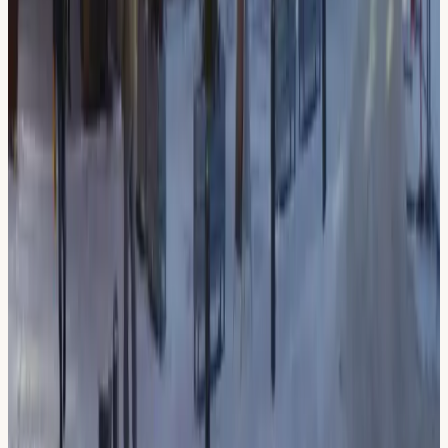
Recensioner från elever nära
Sickla
“
Engelskundervisning som fungerade perfekt för mig.
Läraren var kunnig och lugn hela vägen.
”
Anna W.
Nacka
“
Tvärbanan direkt till Sickla, superpraktiskt. Körskolan håller
verkligen hög klass.
”
Sebastian S.
Södermalm