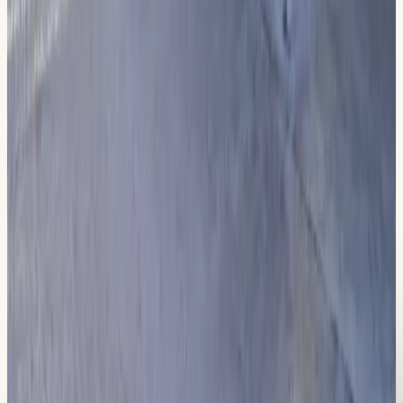
Körkort i
Södermalm
→
Körkort i
Älta
→
Vanliga frågor
Frågor om körkort i
Sickla
Hur tar jag mig till körskolan från Sickla?
Vilka trafikmiljöer övar vi i Sickla?
Vilka delar av Sickla kör vi i?
Vad tränar vi inför uppkörningen i Sickla?
Hur lång tid tar det att ta körkort i Sickla?
Är Sickla verkligen så komplett som körmiljö?
Vad är det lokala momentet med spåren i Sickla?
Har du fler frågor?
Ring oss på
08-512 55 000
eller boka en kostnadsfri