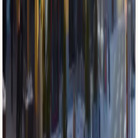
Dela upp kostnaden på upp till 24 månader. Ta körkort nu,
betala i lugn takt.
4,8 / 5 på Google
567 recensioner. Elever betygsätter oss toppklass gång
på gång.
STR Guldmedlem
Auktoriserad trafikskola ansluten till Sveriges
Trafikutbildares Riksförbund.
Vad elever säger