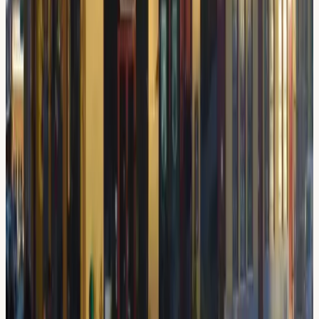
och specialitet.
Teori på ditt språk
Vi undervisar på svenska, engelska, arabiska, syrianska och
turkiska.
Intensivkurs
Ta körkort på 2–4 veckor med heltidsutbildning. Alltid med
din dedikerade lärare.
Delbetalning via Resurs Bank