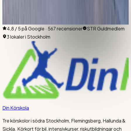
rådgivning.
Boka testlektion
300 kr
i
Sickla
→
Se alla priser
4,8 / 5 på Google · 567 recensioner
STR Guldmedlem
3 lokaler i Stockholm
Din Körskola
Tre körskolor i södra Stockholm, Flemingsberg, Hallunda &
Sickla. Körkort för bil, intensivkurser, riskutbildningar och