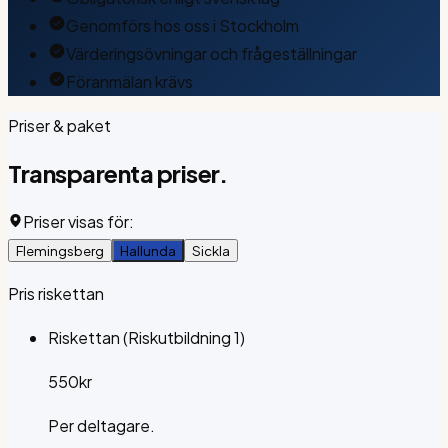
Genomförs hos oss i Stockholm
Värderingsövningar och frågeställningar
Föranmälan krävs
Priser & paket
Transparenta
priser.
Priser visas för:
Flemingsberg
Hallunda
Sickla
Pris riskettan
Riskettan (Riskutbildning 1)
550
kr
Per deltagare.