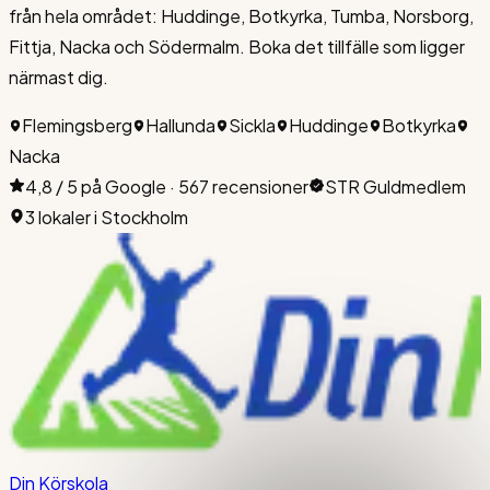
från hela området: Huddinge, Botkyrka, Tumba, Norsborg,
Fittja, Nacka och Södermalm. Boka det tillfälle som ligger
närmast dig.
Flemingsberg
Hallunda
Sickla
Huddinge
Botkyrka
Nacka
4,8 / 5 på Google · 567 recensioner
STR Guldmedlem
3 lokaler i Stockholm
Din Körskola