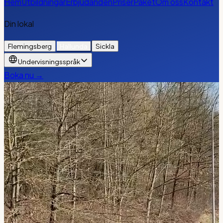
Hem
Utbildningar
Erbjudanden
Priser
Paket
Om oss
Kontakt
Din lokal
Flemingsberg
Hallunda
Sickla
Undervisningsspråk
Boka nu →