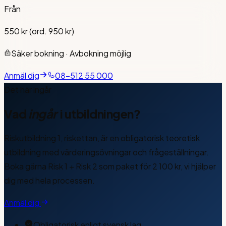
Från
550 kr (ord. 950 kr)
Säker bokning · Avbokning möjlig
Anmäl dig
08-512 55 000
Det här ingår
Vad
ingår
i utbildningen?
Riskutbildning 1, riskettan, är en obligatorisk teoretisk
utbildning med värderingsövningar och frågeställningar.
Boka gärna Risk 1 + Risk 2 som paket för 2 100 kr, vi hjälper
dig med hela processen.
Anmäl dig
Obligatorisk enligt svensk lag