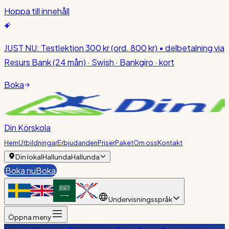
Hoppa till innehåll
JUST NU:
Testlektion 300 kr
(ord. 800 kr)
• delbetalning via
Resurs Bank (24 mån) · Swish · Bankgiro · kort
Boka
Din Körskola
Hem
Utbildningar
Erbjudanden
Priser
Paket
Om oss
Kontakt
Din lokal
Hallunda
Hallunda
Boka nu
Boka
Undervisningsspråk
Öppna meny