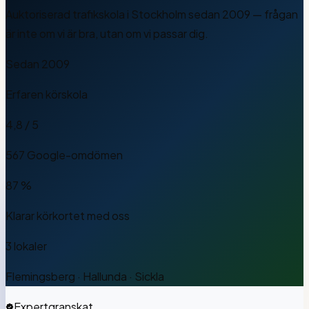
Auktoriserad trafikskola i Stockholm sedan 2009 — frågan
är inte om vi är bra, utan om vi passar dig.
Sedan 2009
Erfaren körskola
4,8 / 5
567 Google-omdömen
87 %
Klarar körkortet med oss
3 lokaler
Flemingsberg · Hallunda · Sickla
Expertgranskat