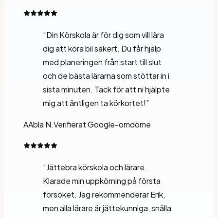
“
Din Körskola är för dig som vill lära
dig att köra bil säkert. Du får hjälp
med planeringen från start till slut
och de bästa lärarna som stöttar in i
sista minuten. Tack för att ni hjälpte
mig att äntligen ta körkortet!
”
A
Abla N.
Verifierat Google-omdöme
“
Jättebra körskola och lärare.
Klarade min uppkörning på första
försöket. Jag rekommenderar Erik,
men alla lärare är jättekunniga, snälla