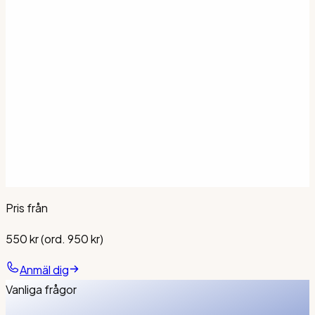
Flexibla tider
Tre lokaler i Stockholm
Erfarna körlärare
Flera språk
Smidig bokning
Pris från
550 kr (ord. 950 kr)
Anmäl dig
Vanliga frågor