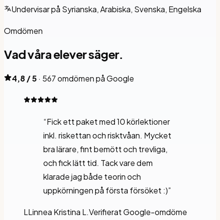
Undervisar på
Syrianska, Arabiska, Svenska, Engelska
Omdömen
Vad våra elever
säger.
4,8 / 5
· 567 omdömen på Google
“
Fick ett paket med 10 körlektioner
inkl. riskettan och risktvåan. Mycket
bra lärare, fint bemött och trevliga,
och fick lätt tid. Tack vare dem
klarade jag både teorin och
uppkörningen på första försöket :)
”
L
Linnea Kristina L.
Verifierat Google-omdöme