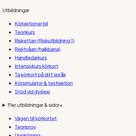
Utbildningar
Körlektioner bil
Teorikurs
Riskettan (Riskutbildning 1)
Risktvåan (halkbana)
Handledarkurs
Intensivkurs körkort
Ta körkort på ditt språk
Körsimulator & testlektion
Stöd vid dyslexi
Fler utbildningar & sidor
+
Vägen till körkortet
Teoriprov
Uppkörning