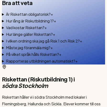
Bra att
veta
Är Riskettan obligatorisk?
+
Hur lång är Riskutbildning 1?
+
Vad kostar Riskettan?
+
Hur länge gäller Riskettan?
+
I vilken ordning ska jag gå Risk 1 och Risk 2?
+
Måste jag föranmäla mig?
+
På vilket språk hålls Riskettan?
+
Rapporteras utbildningen automatiskt?
+
Riskettan (Riskutbildning 1)
i
södra Stockholm
Riskettan håller vi i södra Stockholm med lokaler i
Flemingsberg, Hallunda och Sickla. Elever kommer till oss