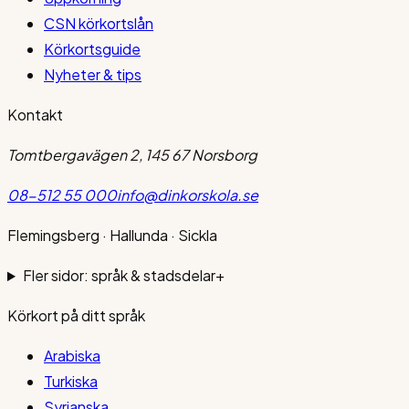
CSN körkortslån
Körkortsguide
Nyheter & tips
Kontakt
Tomtbergavägen 2, 145 67 Norsborg
08-512 55 000
info@dinkorskola.se
Flemingsberg · Hallunda · Sickla
Fler sidor: språk & stadsdelar
+
Körkort på ditt språk
Arabiska
Turkiska
Syrianska