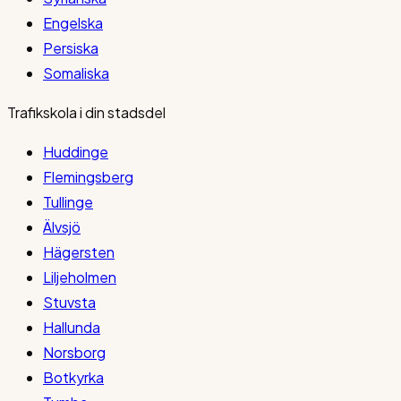
Engelska
Persiska
Somaliska
Trafikskola i din stadsdel
Huddinge
Flemingsberg
Tullinge
Älvsjö
Hägersten
Liljeholmen
Stuvsta
Hallunda
Norsborg
Botkyrka