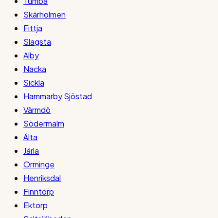
Tumba
Skärholmen
Fittja
Slagsta
Alby
Nacka
Sickla
Hammarby Sjöstad
Värmdö
Södermalm
Älta
Järla
Orminge
Henriksdal
Finntorp
Ektorp