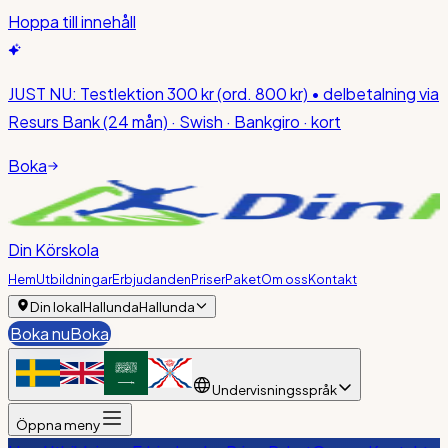
Hoppa till innehåll
JUST NU:
Testlektion 300 kr
(ord. 800 kr)
• delbetalning via
Resurs Bank (24 mån) · Swish · Bankgiro · kort
Boka
Din Körskola
Hem
Utbildningar
Erbjudanden
Priser
Paket
Om oss
Kontakt
Din lokal
Hallunda
Hallunda
Boka nu
Boka
Undervisningsspråk
Öppna meny