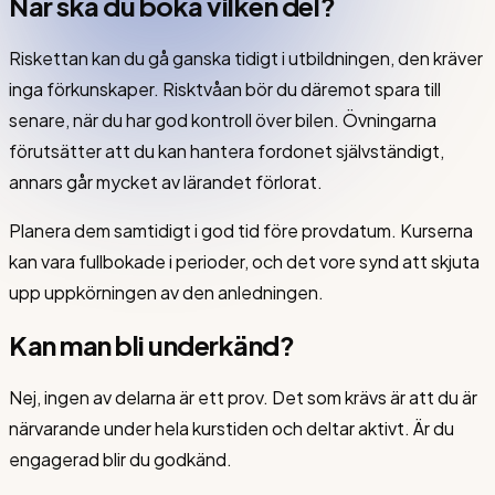
När ska du boka vilken del?
Riskettan kan du gå ganska tidigt i utbildningen, den kräver
inga förkunskaper. Risktvåan bör du däremot spara till
senare, när du har god kontroll över bilen. Övningarna
förutsätter att du kan hantera fordonet självständigt,
annars går mycket av lärandet förlorat.
Planera dem samtidigt i god tid före provdatum. Kurserna
kan vara fullbokade i perioder, och det vore synd att skjuta
upp uppkörningen av den anledningen.
Kan man bli underkänd?
Nej, ingen av delarna är ett prov. Det som krävs är att du är
närvarande under hela kurstiden och deltar aktivt. Är du
engagerad blir du godkänd.