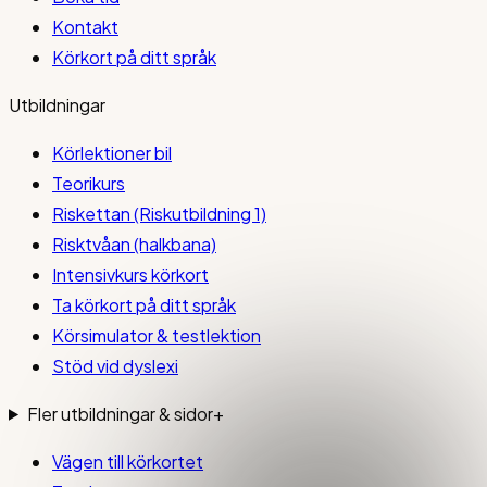
Kontakt
Körkort på ditt språk
Utbildningar
Körlektioner bil
Teorikurs
Riskettan (Riskutbildning 1)
Risktvåan (halkbana)
Intensivkurs körkort
Ta körkort på ditt språk
Körsimulator & testlektion
Stöd vid dyslexi
Fler utbildningar & sidor
+
Vägen till körkortet