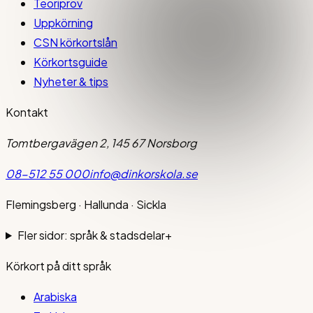
Teoriprov
Uppkörning
CSN körkortslån
Körkortsguide
Nyheter & tips
Kontakt
Tomtbergavägen 2, 145 67 Norsborg
08-512 55 000
info@dinkorskola.se
Flemingsberg · Hallunda · Sickla
Fler sidor: språk & stadsdelar
+
Körkort på ditt språk
Arabiska