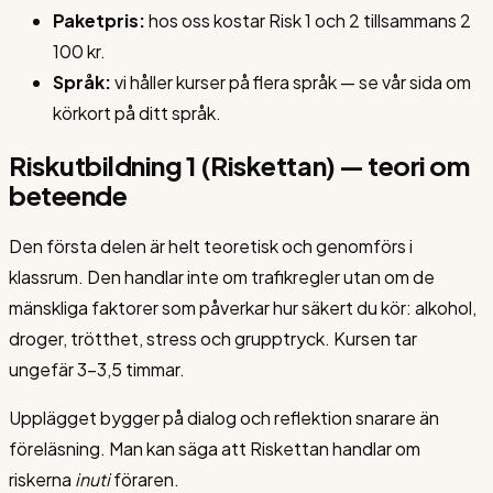
Paketpris:
hos oss kostar Risk 1 och 2 tillsammans 2
100 kr.
Språk:
vi håller kurser på flera språk — se vår sida om
körkort på ditt språk.
Riskutbildning 1 (Riskettan) — teori om
beteende
Den första delen är helt teoretisk och genomförs i
klassrum. Den handlar inte om trafikregler utan om de
mänskliga faktorer som påverkar hur säkert du kör: alkohol,
droger, trötthet, stress och grupptryck. Kursen tar
ungefär 3–3,5 timmar.
Upplägget bygger på dialog och reflektion snarare än
föreläsning. Man kan säga att Riskettan handlar om
riskerna
inuti
föraren.