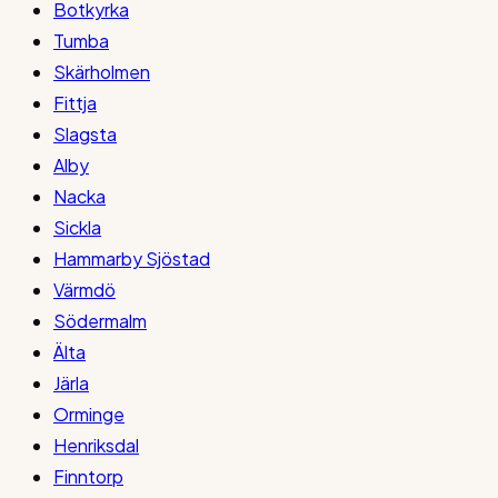
Botkyrka
Tumba
Skärholmen
Fittja
Slagsta
Alby
Nacka
Sickla
Hammarby Sjöstad
Värmdö
Södermalm
Älta
Järla
Orminge
Henriksdal
Finntorp