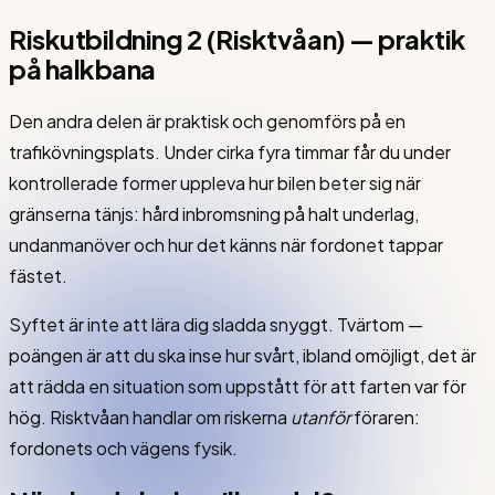
Riskutbildning 2 (Risktvåan) — praktik
på halkbana
Den andra delen är praktisk och genomförs på en
trafikövningsplats. Under cirka fyra timmar får du under
kontrollerade former uppleva hur bilen beter sig när
gränserna tänjs: hård inbromsning på halt underlag,
undanmanöver och hur det känns när fordonet tappar
fästet.
Syftet är inte att lära dig sladda snyggt. Tvärtom —
poängen är att du ska inse hur svårt, ibland omöjligt, det är
att rädda en situation som uppstått för att farten var för
hög. Risktvåan handlar om riskerna
utanför
föraren:
fordonets och vägens fysik.