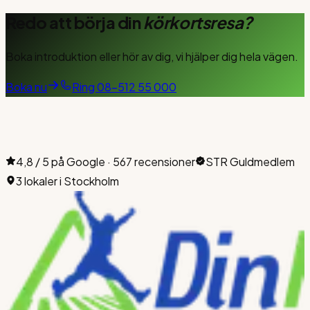
Redo att börja din
körkortsresa?
Boka introduktion eller hör av dig, vi hjälper dig hela vägen.
Boka nu
Ring
08-512 55 000
4,8 / 5 på Google · 567 recensioner
STR Guldmedlem
3 lokaler i Stockholm