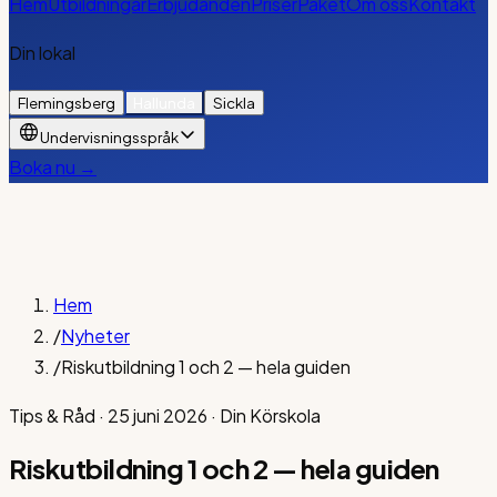
Hem
Utbildningar
Erbjudanden
Priser
Paket
Om oss
Kontakt
Din lokal
Flemingsberg
Hallunda
Sickla
Undervisningsspråk
Boka nu →
Hem
/
Nyheter
/
Riskutbildning 1 och 2 — hela guiden
Tips & Råd
·
25 juni 2026
·
Din Körskola
Riskutbildning 1 och 2 — hela guiden