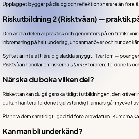
Upplägget bygger på dialog och reflektion snarare än förelä
Riskutbildning 2 (Risktvåan) — praktik p
Den andra delen är praktisk och genomförs på en trafikövning
inbromsning på halt underlag, undanmanöver och hur det kän
Syftet är inte att lära dig sladda snyggt. Tvärtom — poängen ä
Risktvåan handlar om riskerna
utanför
föraren: fordonets och
När ska du boka vilken del?
Riskettan kan du gå ganska tidigt i utbildningen, den kräver 
du kan hantera fordonet självständigt, annars går mycket av 
Planera dem samtidigt i god tid före provdatum. Kurserna ka
Kan man bli underkänd?