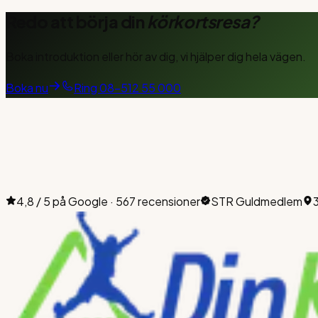
Redo att börja din
körkortsresa?
Boka introduktion eller hör av dig, vi hjälper dig hela vägen.
Boka nu
Ring
08-512 55 000
4,8 / 5 på Google · 567 recensioner
STR Guldmedlem