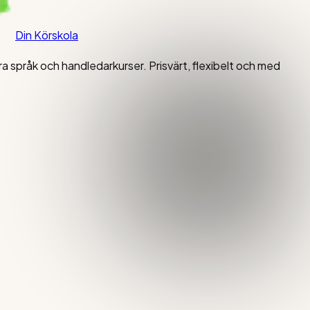
Din Körskola
lera språk och handledarkurser. Prisvärt, flexibelt och med