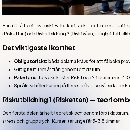
För att få ta ett svenskt B-körkort räcker det inte med att ha
(Riskettan) och Riskutbildning 2 (Risktvåan, i dagligt tal h
Det viktigaste i korthet
Obligatoriskt:
båda delarna krävs för att få boka prov
Giltighet:
fem år från genomfört datum.
Paketpris:
hos oss kostar Risk 1 och 2 tillsammans 2 10
Språk:
vi håller kurser på flera språk — se vår sida om kö
Riskutbildning 1 (Riskettan) — teori om
Den första delen är helt teoretisk och genomförs i klassrum. 
stress och grupptryck. Kursen tar ungefär 3–3,5 timmar.