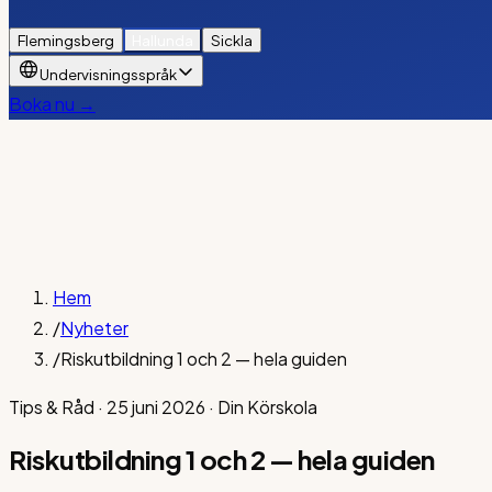
Flemingsberg
Hallunda
Sickla
Undervisningsspråk
Boka nu →
Hem
/
Nyheter
/
Riskutbildning 1 och 2 — hela guiden
Tips & Råd
·
25 juni 2026
·
Din Körskola
Riskutbildning 1 och 2 — hela guiden