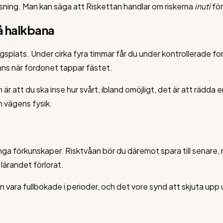
sning. Man kan säga att Riskettan handlar om riskerna
inuti
för
å halkbana
splats. Under cirka fyra timmar får du under kontrollerade for
ns när fordonet tappar fästet.
r att du ska inse hur svårt, ibland omöjligt, det är att rädda 
 vägens fysik.
inga förkunskaper. Risktvåan bör du däremot spara till senare, 
lärandet förlorat.
n vara fullbokade i perioder, och det vore synd att skjuta up