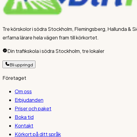
Tre körskolor i södra Stockholm, Flemingsberg, Hallunda & Sickl
erfarna lärare hela vägen fram till körkortet.
Din trafikskola i södra Stockholm, tre lokaler
Bli uppringd
Företaget
Om oss
Erbjudanden
Priser och paket
Boka tid
Kontakt
Körkort på ditt språk