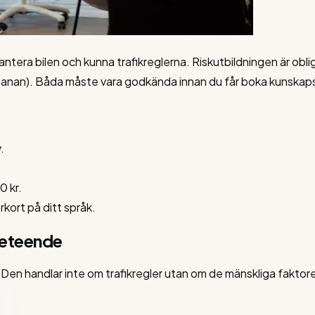
ntera bilen och kunna trafikreglerna. Riskutbildningen är oblig
alkbanan). Båda måste vara godkända innan du får boka kunskap
.
0 kr.
rkort på ditt språk.
 beteende
Den handlar inte om trafikregler utan om de mänskliga faktorer