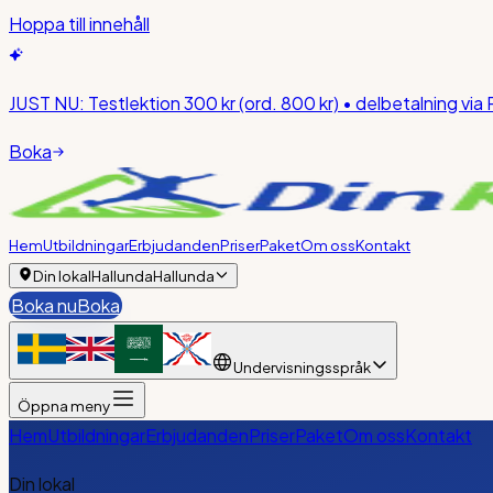
Hoppa till innehåll
JUST NU:
Testlektion 300 kr
(ord. 800 kr)
• delbetalning via 
Boka
Hem
Utbildningar
Erbjudanden
Priser
Paket
Om oss
Kontakt
Din lokal
Hallunda
Hallunda
Boka nu
Boka
Undervisningsspråk
Öppna meny
Hem
Utbildningar
Erbjudanden
Priser
Paket
Om oss
Kontakt
Din lokal