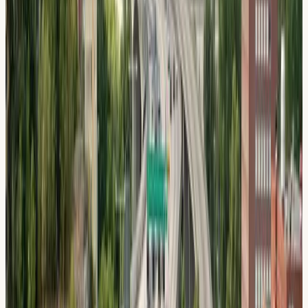
nybörjare eller vill ta körkort snabbt med intensivkurs, har vi
rätt upplägg för dig i
Huddinge
.
Din lokal
Din Körskola
Flemingsberg
Ebba Bååts väg 23, 141 51 Huddinge
Hitta hit:
Pendeltåg till Flemingsberg, sedan några
minuters promenad till Ebba Bååts väg.
Snabbfakta
4,8 / 5 på Google (567 recensioner)
Grundades 2009
3 lokaler i Stockholm
STR Guldmedlem