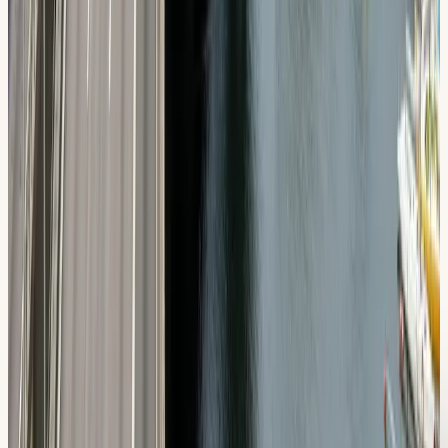
Körkort i
Tullinge
→
Körkort i
Älvsjö
→
Körkort i
Hägersten
→
Körkort i
Liljeholmen
→
Vanliga frågor
Frågor om körkort i
Huddinge
Hur tar jag mig till körskolan från Huddinge?
Vilka trafikmiljöer övar vi i Huddinge?
Vilka delar av Huddinge kör vi i?
Vad tränar vi inför uppkörningen i Huddinge?
Hur lång tid tar det att ta körkort i Huddinge?
Varför är just Huddingevägen så central i utbildningen?
Kan vi öva motorväg utan lång transportsträcka från
Huddinge?