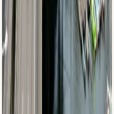
Flemingsberg
“
Undervisades på arabiska vilket hjälpte enormt. Kände
mig trygg från dag ett.
”
Amira K.
Älvsjö
4,8 / 5 baserat på 567 Google-recensioner
Angränsande områden
Körskola i området kring
Flemingsberg
Körkort i
Flemingsberg
→