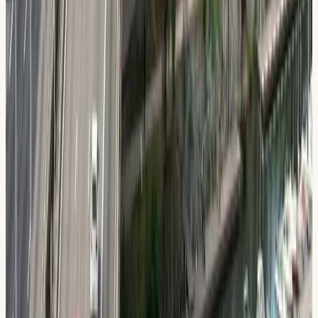
Delbetalning via Resurs Bank
Dela upp kostnaden på upp till 24 månader. Ta körkort nu,
betala i lugn takt.
4,8 / 5 på Google
567 recensioner. Elever betygsätter oss toppklass gång
på gång.
STR Guldmedlem
Auktoriserad trafikskola ansluten till Sveriges
Trafikutbildares Riksförbund.