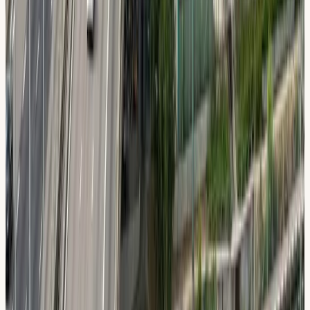
Du väljer fritt bland våra lärare utifrån språk, personlighet
och specialitet.
Teori på ditt språk
Vi undervisar på svenska, engelska, arabiska, syrianska och
turkiska.
Intensivkurs
Ta körkort på 2–4 veckor med heltidsutbildning. Alltid med
din dedikerade lärare.