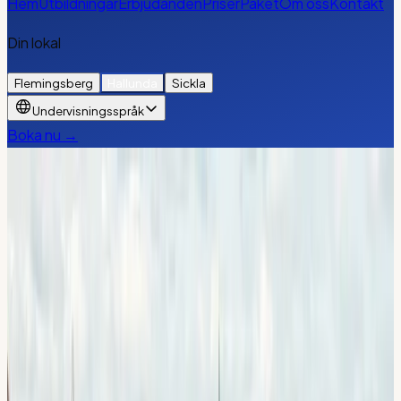
Hem
Utbildningar
Erbjudanden
Priser
Paket
Om oss
Kontakt
Din lokal
Flemingsberg
Hallunda
Sickla
Undervisningsspråk
Boka nu →