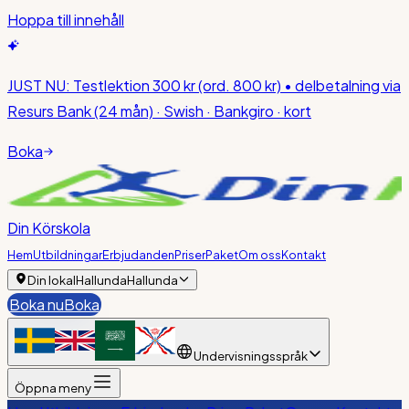
Hoppa till innehåll
JUST NU:
Testlektion 300 kr
(ord. 800 kr)
• delbetalning via
Resurs Bank (24 mån) · Swish · Bankgiro · kort
Boka
Din Körskola
Hem
Utbildningar
Erbjudanden
Priser
Paket
Om oss
Kontakt
Din lokal
Hallunda
Hallunda
Boka nu
Boka
Undervisningsspråk
Öppna meny