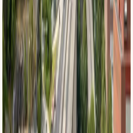
Lokal körguide
Att köra i
Huddinge
Huddinge är en av Stockholms största kommuner och
erbjuder en av regionens mest kompletta övningsmiljöer.
Här finns allt en blivande förare behöver möta:
Huddingevägen (väg 226) som pulserar av pendlingstrafik
morgon och kväll, lugna villagator i Fullersta och Snättringe,
samt tät centrumtrafik kring Huddinge station och
Kommunalvägen.
Under lektionerna utgår vi från vår lokal i Flemingsberg och
bygger successivt upp svårighetsgraden. Tidiga pass körs
ofta i bostadsområdena kring Sjödalen, där hastigheterna
är låga och korsningarna överskådliga. Därefter tränar vi
Huddingevägens rondeller och signalkorsningar, där du lär