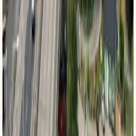
Riskettan (Riskutbildning 1)
Obligatorisk teori om hastighet, alkohol, droger och
trötthet.
Teorikurs
6 lärarledda lektioner, datatester + e-bok digitalt (alla
webbläsare) ingår.
Din lokal
Din Körskola
Flemingsberg
Ebba Bååts väg 23, 141 51 Huddinge