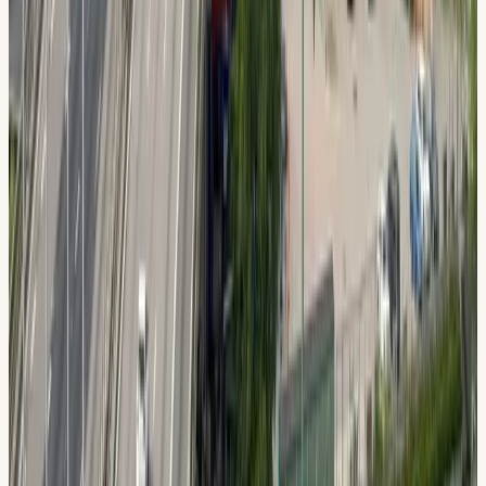
Hitta hit:
Pendeltåg till Flemingsberg, sedan några
minuters promenad till Ebba Bååts väg.
Vägbeskrivning
Se priser & paket →
Varför elever från
Huddinge
väljer oss
En körskola byggd kring
dig
Välj din lärare