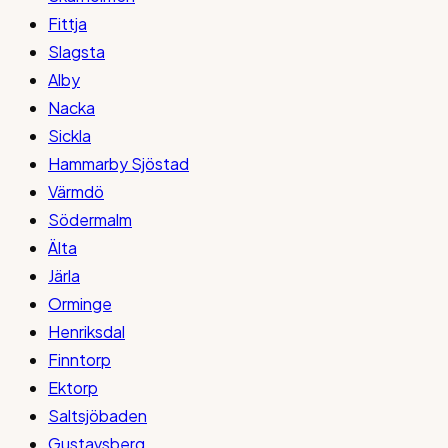
Fittja
Slagsta
Alby
Nacka
Sickla
Hammarby Sjöstad
Värmdö
Södermalm
Älta
Järla
Orminge
Henriksdal
Finntorp
Ektorp
Saltsjöbaden
Gustavsberg