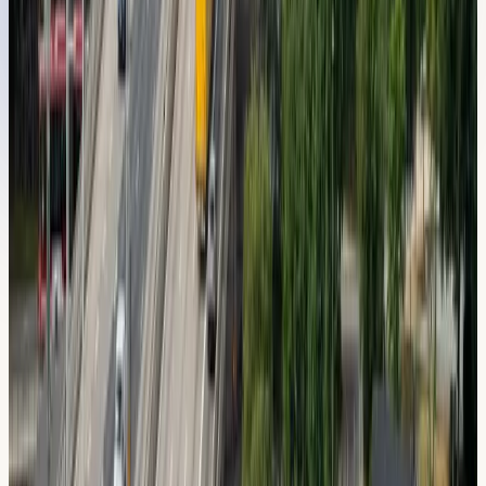
Huddinge
Oavsett om du är nybörjare eller vill ta körkortet snabbt, vi
har upplägget. Allt utgår från vår lokal i
Flemingsberg
.
Körlektioner bil
Manuell och automat, körlektioner à 60 minuter. Köp paket
och sänk priset per lektion.
Intensivkurs körkort
Fyra upplägg, 5 till 15 dagar. Ta körkortet snabbt och
effektivt.