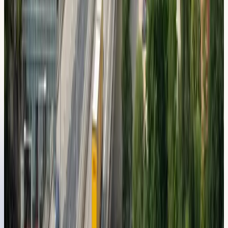
Lokal körmiljö
Vad du får
öva på
här
Vi tränar dig på de specifika platser och trafiksituationer du
möter i
Huddinge
— inte bara det som står i teoriboken.
Rondeller och signalkorsningar längs
Huddingevägen (väg 226)
Motorvägspåfart och filbyten på E4/E20 vid
Kungens kurva
Samspel med bussar och kollektivkörfält kring
Huddinge centrum
Fickparkering och parkeringshus vid Huddinge
station
Populära utbildningar för dig i