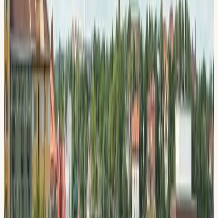
Hem
/
Körkort i Huddinge
Närmsta lokal:
Flemingsberg
Ta körkort i
Huddinge
Tar du körkort i Huddinge? Vår körskola i Flemingsberg
ligger mitt i kommunen, nära pendeltåg och Campus
Flemingsberg.
Testlektion 60 min
300 kr
800 kr
Boka i
Flemingsberg
08-512 55 000
4,8 på Google
·
Teori på 5 språk
·
STR Guldmedlem
·
Sedan
2009
Din körskola i
Huddinge