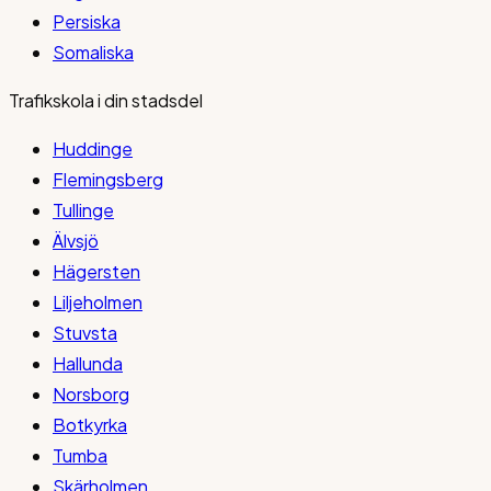
Persiska
Somaliska
Trafikskola i din stadsdel
Huddinge
Flemingsberg
Tullinge
Älvsjö
Hägersten
Liljeholmen
Stuvsta
Hallunda
Norsborg
Botkyrka
Tumba
Skärholmen