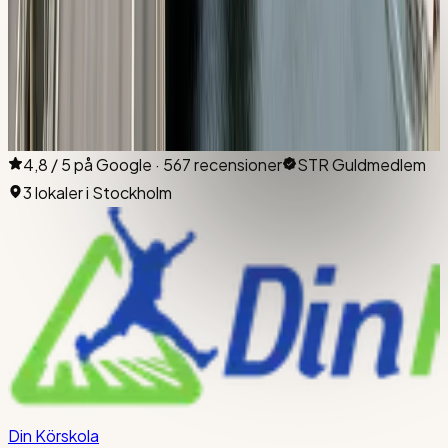
Har du fler frågor?
Ring oss på
08-512 55 000
eller boka en kostnadsfri
rådgivning.
Boka testlektion
300 kr
i
Flemingsberg
→
Se alla priser
4,8 / 5 på Google · 567 recensioner
STR Guldmedlem
3 lokaler i Stockholm
Din Körskola