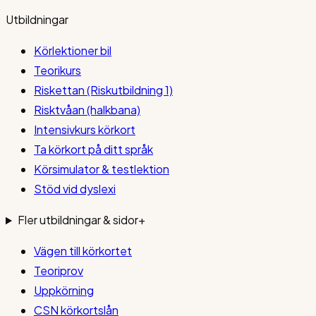
Utbildningar
Körlektioner bil
Teorikurs
Riskettan (Riskutbildning 1)
Risktvåan (halkbana)
Intensivkurs körkort
Ta körkort på ditt språk
Körsimulator & testlektion
Stöd vid dyslexi
Fler utbildningar & sidor
+
Vägen till körkortet
Teoriprov
Uppkörning
CSN körkortslån