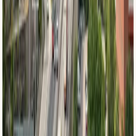
dig placering, avläsning av trafikrytm och samspel med
bussar i kollektivkörfält.
När grunderna sitter tar vi steget ut på Storängsleden och
vidare mot E4/E20 vid Kungens kurva: motorvägspåfarter,
filbyten och hastighetsanpassning i högt tempo. Just den
kombinationen av villakvarter, huvudled och motorväg inom
några minuters körning gör Huddinge till en effektiv plats
att ta körkort på. Parkeringsträning sker gärna vid
Huddinge centrum, där både snedparkering och
fickparkering finns i verklig miljö.
Vi tar elever från hela
Huddinge
Bland annat från dessa delområden och grannkvarter:
Fullersta
Sjödalen
Snättringe
Visättra
Stuvsta
Boka testlektion
300 kr