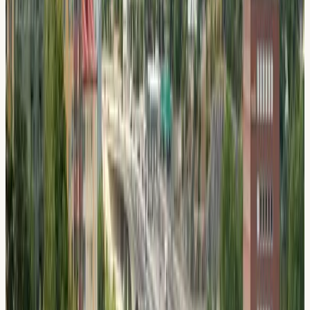
Närmsta lokal: Flemingsberg
Sedan 2009
4,8 / 5 på Google
Din Körskola
är din lokala körskola för dig som bor eller
studerar i
Huddinge
. Vår närmsta lokal ligger i
Flemingsberg
och tar emot elever från hela
Huddinge
och omgivande
områden. Sedan 2009 har vi hjälpt tusentals elever ta
körkort, med personlig undervisning, erfarna lärare och
flexibla upplägg som passar just dig.
Körlektioner & intensivkurs
Riskettan &
Risktvåan
Teorikurs
Manuell körning
Undervisning på 5
språk
Välj din egen lärare
Pendeltåg till Flemingsberg, sedan några minuters
promenad till Ebba Bååts väg.
Lokalen i
Flemingsberg
är
välutrustad med moderna bilar och god tillgång till körvägar
som förbereder dig inför uppkörningen. Oavsett om du är