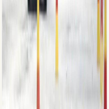
M
Matilda
Trafiklärare & Kursansvarig
Undervisar på
Syrianska, Arabiska, Svenska, Engelska
Omdömen
Vad våra elever
säger.
4,8 / 5
· 567 omdömen på Google
“
Fick ett paket med 10 körlektioner
inkl. riskettan och risktvåan. Mycket
bra lärare, fint bemött och trevliga,
och fick lätt tid. Tack vare dem