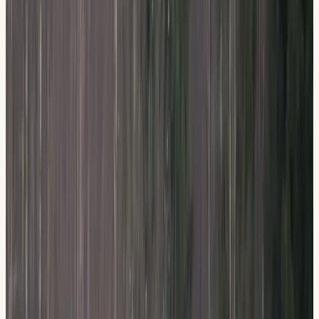
Från
Från 1 500 kr
Säker bokning · Avbokning möjlig
Anmäl dig till teorikurs
08-512 55 000
4,8 på Google
87 % klarar med oss
Teori på 5 språk
3 lokaler
STR Guldmedlem
Varför elever väljer oss
Vad gör vår utbildning
annorlunda.