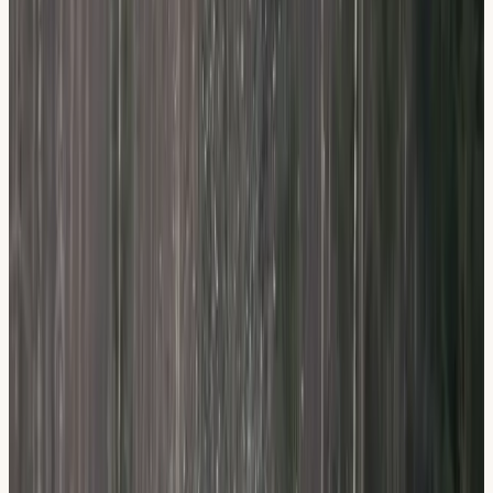
Vad
ingår
i utbildningen?
Vår teorikurs består av 6 lärarledda lektioner (6 × 2 timmar):
Fordon, Inledande körning, Stadskörning, Landsväg,
Människa & miljö samt Mörker & halka. Du får obegränsade
datatester och e-bok digitalt (fungerar i alla webbläsare),
lättlästa teoriböcker, förklarande filmklipp och anpassade
tester inför ditt teoriprov, med möjlighet till tolk och
anpassat prov på flera språk.
Anmäl dig till teorikurs
6 lärarledda lektioner (Fordon, Stadskörning,
Landsväg m.m.)
Obegränsade datatester + e-bok digitalt (alla
webbläsare)