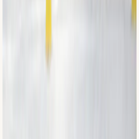
“
Jättebra körskola och lärare.
Klarade min uppkörning på första
försöket. Jag rekommenderar Erik,
men alla lärare är jättekunniga, snälla
och trevliga.
”
P
Pennueng S.
Verifierat Google-omdöme
Kan även passa dig
Läs mer om
körkort.
Körlektioner bil
Från 1 300 kr · paketpris sänker priset per lektion
Läs mer
Riskettan (Riskutbildning 1)