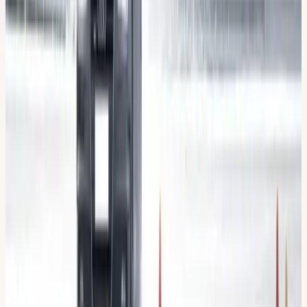
Läs mer om utbildningen
(
5
avsnitt)
Varför välja
Din
Körskola
?
Auktoriserad trafikskola i Stockholm sedan 2009 — frågan
är inte om vi är bra, utan om vi passar dig.
Sedan 2009
Erfaren körskola
4,8 / 5
567 Google-omdömen
87 %
Klarar körkortet med oss