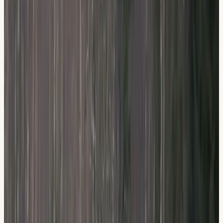
Tre lokaler i Stockholm
Flemingsberg, Hallunda och Sickla, välj den lokal som
passar dig bäst.
Erfarna körlärare
Anpassad utbildning efter dina egna mål och
förutsättningar.
Flera språk
Vi undervisar på svenska, engelska och fler språk.
Det här ingår