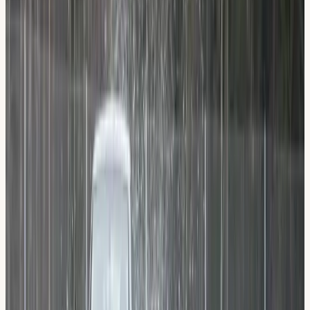
Vill plugga teorin med lärarstöd
Ord. 2 100 kr, datatester och e-bok digitalt ingår.
i
Vad ingår?
Välj paket
2 100 kr, datatester och e-bok digitalt ingår.
6 lärarledda lektioner (Fordon, Stadskörning,
Kombinera med körlektioner
Landsväg m.m.)
Obegränsade datatester + e-bok digitalt (alla
Vill du ta hela körkortet hos oss? Då sparar du på att
webbläsare)
kombinera teorin med körlektioner.
Inläsningstjänst, filmklipp och anpassade tester
Paket 10 körlektioner (60 min)
9 500
kr
Har viss vana, vill bara köra