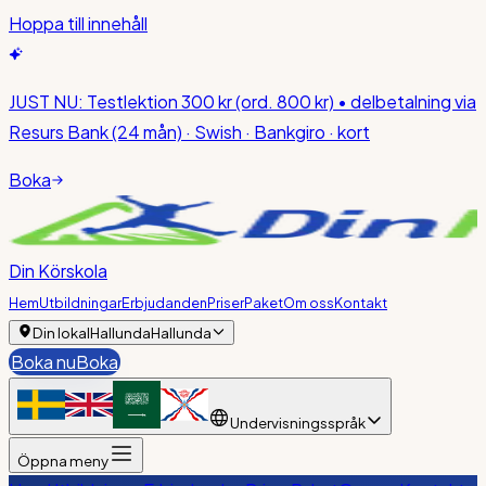
Hoppa till innehåll
JUST NU:
Testlektion 300 kr
(ord. 800 kr)
• delbetalning via
Resurs Bank (24 mån) · Swish · Bankgiro · kort
Boka
Din Körskola
Hem
Utbildningar
Erbjudanden
Priser
Paket
Om oss
Kontakt
Din lokal
Hallunda
Hallunda
Boka nu
Boka
Undervisningsspråk
Öppna meny