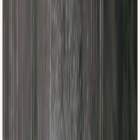
Inläsningstjänst, filmklipp och anpassade tester
Möjlighet till tolk och anpassat prov på flera språk
Priser & paket
Transparenta
priser.
Priser visas för:
Flemingsberg
Hallunda
Sickla
Teorikursen
6 lärarledda lektioner (6 × 2 tim) med datatester och e-bok
digitalt, möjlighet till tolk och anpassat prov på flera språk.
VÅR TEORIKURS
Teorikurs, 6 lärarledda lektioner (6 × 2 tim)
1 500
kr