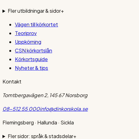
Fler utbildningar & sidor
+
Vägen till körkortet
Teoriprov
Uppkörning
CSN körkortslån
Körkortsguide
Nyheter & tips
Kontakt
Tomtbergavägen 2, 145 67 Norsborg
08-512 55 000
info@dinkorskola.se
Flemingsberg · Hallunda · Sickla
Fler sidor: språk & stadsdelar
+