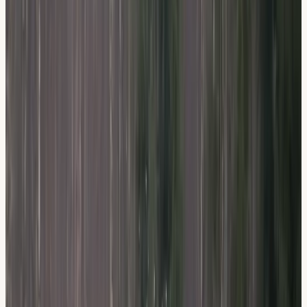
Hem
/
Utbildningar
/
Teorikurs
KÖRKORT
Teorikurs
Stockholm
6 lärarledda lektioner, datatester + e-bok digitalt (alla
webbläsare) ingår.
4,8 på Google
STR Guldmedlem
Anmäl dig till teorikurs
08-512 55 000