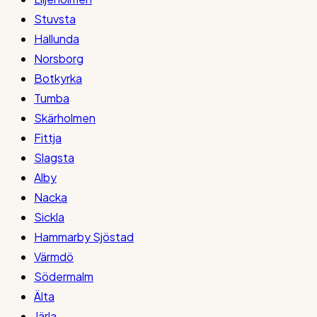
Stuvsta
Hallunda
Norsborg
Botkyrka
Tumba
Skärholmen
Fittja
Slagsta
Alby
Nacka
Sickla
Hammarby Sjöstad
Värmdö
Södermalm
Älta
Järla