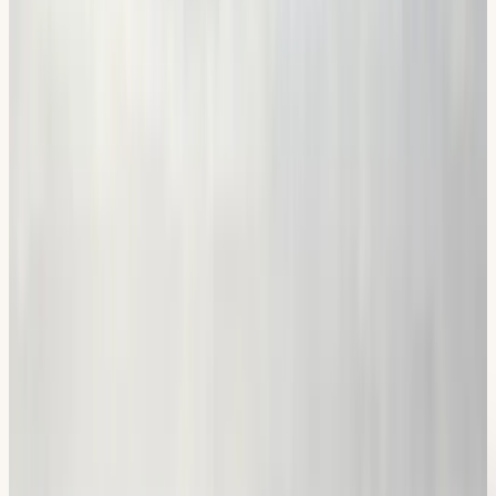
Ta körkort
Du gör teori- och körprov hos Trafikverket. Vi ser till att du
är redo, och firar med dig!
Vanliga frågor
Bra att
veta
Hur lång är teorikursen?
+
Är teorikursen obligatorisk?
+
Hur många frågor är det på teoriprovet?
+
Hur många rätt krävs på teoriprovet?
+
Hur länge gäller ett godkänt teoriprov?
+
Hur många klarar teoriprovet första gången?
+
Hur många lektioner ingår i teorikursen?
+
Vad kostar teorikursen?
+