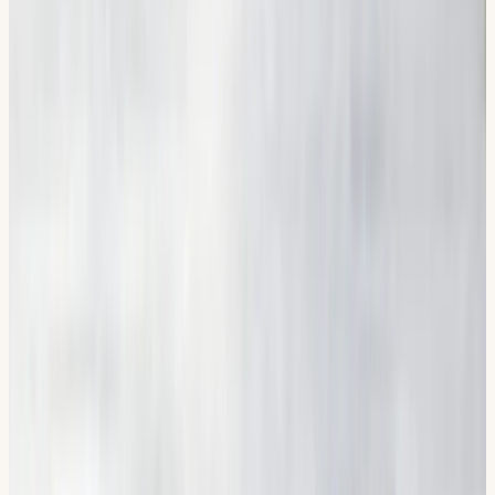
550 kr (ord. 950 kr)
Läs mer
Risktvåan (halkbana)
2 100 kr
Läs mer
Flexibla tider