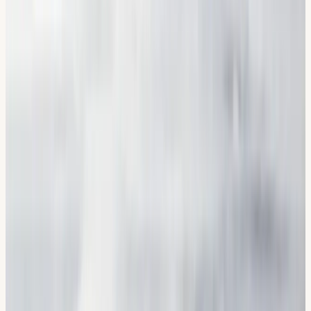
Tre lokaler i Stockholm
Erfarna körlärare
Flera språk
Smidig bokning
Pris från
Från 1 500 kr
Anmäl dig till teorikurs
Från nybörjare till körkort
Så här går det
till.
01