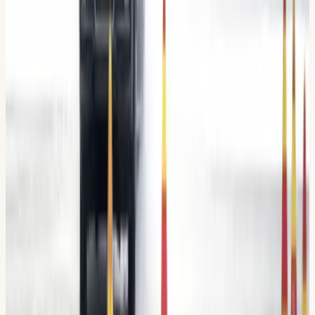
3 lokaler
Flemingsberg · Hallunda · Sickla
Expertgranskat
Innehåll framtaget av våra trafiklärare
Din Körskola
är STR-auktoriserad i södra Stockholm sedan
2009. Allt på den här sidan skrivs och kollas av våra egna
trafiklärare, så att det stämmer med både
Transportstyrelsens krav och hur vi faktiskt jobbar.
STR Guldmedlem
Auktoriserad sedan 2009
12+
trafiklärare
4,8 / 5 · 567 omdömen
Granskad av