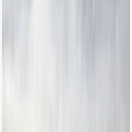
Kontakta oss
Ring, maila eller boka via webbplatsen. Vi svarar snabbt och
hjälper dig hitta rätt upplägg.
02
Boka & planera
Du väljer datum och lärare. Vi lägger upp en plan anpassad
efter din nivå och ditt schema.
03
Kör & lär
Tydliga lektioner med erfarna lärare, i din takt, med
kontinuerlig feedback.
04