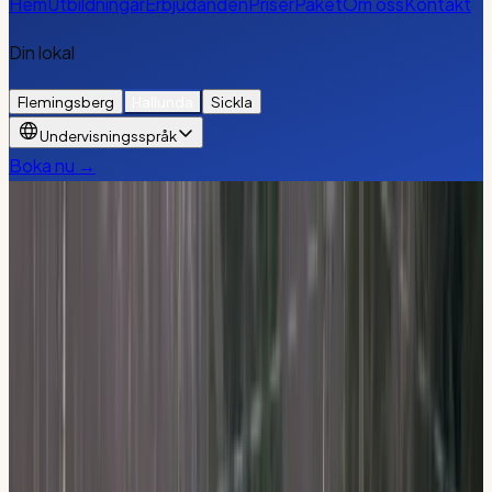
Hem
Utbildningar
Erbjudanden
Priser
Paket
Om oss
Kontakt
Din lokal
Flemingsberg
Hallunda
Sickla
Undervisningsspråk
Boka nu →