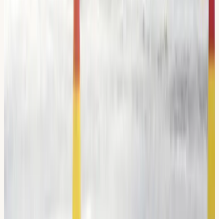
klarade jag både teorin och
uppkörningen på första försöket :)
”
L
Linnea Kristina L.
Verifierat Google-omdöme
“
Din Körskola är för dig som vill lära
dig att köra bil säkert. Du får hjälp
med planeringen från start till slut
och de bästa lärarna som stöttar in i
sista minuten. Tack för att ni hjälpte
mig att äntligen ta körkortet!
”
A
Abla N.
Verifierat Google-omdöme