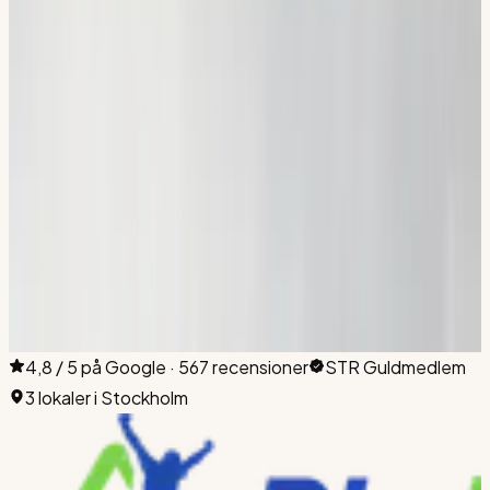
Norsborg, Fittja, Vårby, Hammarby Sjöstad och
Södermalm. Det digitala materialet pluggar du hemifrån var
du än bor i Stockholm.
Flemingsberg
Hallunda
Sickla
Huddinge
Botkyrka
Nacka
Boka din första
lektion idag.
Boka en provlektion i Flemingsberg, Hallunda eller Sickla. Vi
är med dig hela vägen till körkortet.
Anmäl dig till teorikurs
Ring
08-512 55 000
4,8 / 5 på Google · 567 recensioner
STR Guldmedlem
3 lokaler i Stockholm