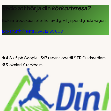
Redo att börja din
körkortsresa?
Boka introduktion eller hör av dig, vi hjälper dig hela vägen.
Boka nu
Ring
08-512 55 000
4,8 / 5 på Google · 567 recensioner
STR Guldmedlem
3 lokaler i Stockholm