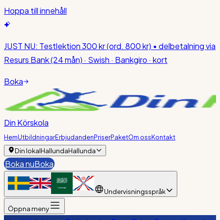
Hoppa till innehåll
JUST NU:
Testlektion 300 kr
(ord. 800 kr)
• delbetalning via
Resurs Bank (24 mån) · Swish · Bankgiro · kort
Boka
Din Körskola
Hem
Utbildningar
Erbjudanden
Priser
Paket
Om oss
Kontakt
Din lokal
Hallunda
Hallunda
Boka nu
Boka
Undervisningsspråk
Öppna meny