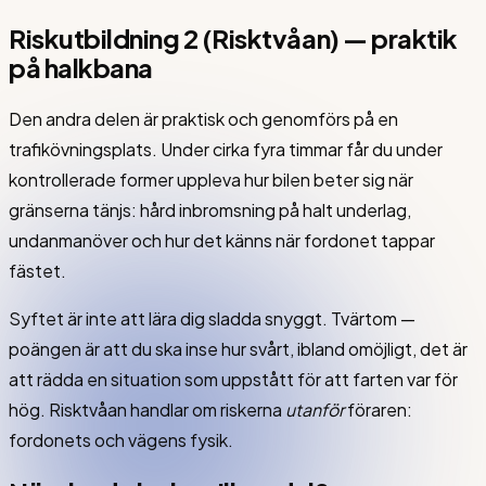
Riskutbildning 2 (Risktvåan) — praktik
på halkbana
Den andra delen är praktisk och genomförs på en
trafikövningsplats. Under cirka fyra timmar får du under
kontrollerade former uppleva hur bilen beter sig när
gränserna tänjs: hård inbromsning på halt underlag,
undanmanöver och hur det känns när fordonet tappar
fästet.
Syftet är inte att lära dig sladda snyggt. Tvärtom —
poängen är att du ska inse hur svårt, ibland omöjligt, det är
att rädda en situation som uppstått för att farten var för
hög. Risktvåan handlar om riskerna
utanför
föraren:
fordonets och vägens fysik.