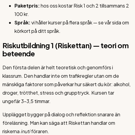
Paketpris:
hos oss kostar Risk 1 och 2 tillsammans 2
100 kr.
Språk:
vi håller kurser på flera språk — se vår sida om
körkort på ditt språk.
Riskutbildning 1 (Riskettan) — teori om
beteende
Den första delen är helt teoretisk och genomförs i
klassrum. Den handlar inte om trafikregler utan om de
mänskliga faktorer som påverkar hur säkert du kör: alkohol,
droger, trötthet, stress och grupptryck. Kursen tar
ungefär 3–3,5 timmar.
Upplägget bygger på dialog och reflektion snarare än
föreläsning. Man kan säga att Riskettan handlar om
riskerna
inuti
föraren.