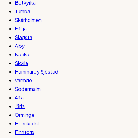
Botkyrka
Tumba
Skärholmen
Fittja
Slagsta
Alby
Nacka
Sickla
Hammarby Sjöstad
Värmdö
Södermalm
Älta
Järla
Orminge
Henriksdal
Finntorp