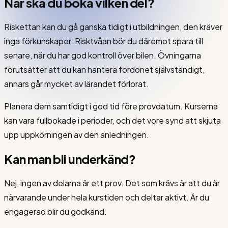
När ska du boka vilken del?
Riskettan kan du gå ganska tidigt i utbildningen, den kräver
inga förkunskaper. Risktvåan bör du däremot spara till
senare, när du har god kontroll över bilen. Övningarna
förutsätter att du kan hantera fordonet självständigt,
annars går mycket av lärandet förlorat.
Planera dem samtidigt i god tid före provdatum. Kurserna
kan vara fullbokade i perioder, och det vore synd att skjuta
upp uppkörningen av den anledningen.
Kan man bli underkänd?
Nej, ingen av delarna är ett prov. Det som krävs är att du är
närvarande under hela kurstiden och deltar aktivt. Är du
engagerad blir du godkänd.