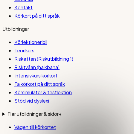
Kontakt
Körkort på ditt språk
Utbildningar
Körlektioner bil
Teorikurs
Riskettan (Riskutbildning 1)
Risktvåan (halkbana)
Intensivkurs körkort
Ta körkort på ditt språk
Körsimulator & testlektion
Stöd vid dyslexi
Fler utbildningar & sidor
+
Vägen till körkortet