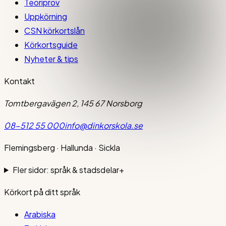
Teoriprov
Uppkörning
CSN körkortslån
Körkortsguide
Nyheter & tips
Kontakt
Tomtbergavägen 2, 145 67 Norsborg
08-512 55 000
info@dinkorskola.se
Flemingsberg · Hallunda · Sickla
Fler sidor: språk & stadsdelar
+
Körkort på ditt språk
Arabiska