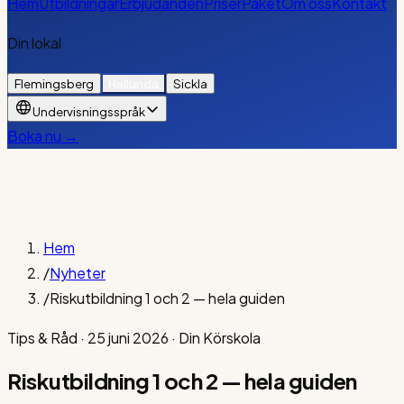
Hem
Utbildningar
Erbjudanden
Priser
Paket
Om oss
Kontakt
Din lokal
Flemingsberg
Hallunda
Sickla
Undervisningsspråk
Boka nu →
Hem
/
Nyheter
/
Riskutbildning 1 och 2 — hela guiden
Tips & Råd
·
25 juni 2026
·
Din Körskola
Riskutbildning 1 och 2 — hela guiden