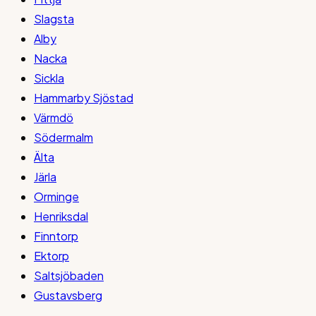
Slagsta
Alby
Nacka
Sickla
Hammarby Sjöstad
Värmdö
Södermalm
Älta
Järla
Orminge
Henriksdal
Finntorp
Ektorp
Saltsjöbaden
Gustavsberg