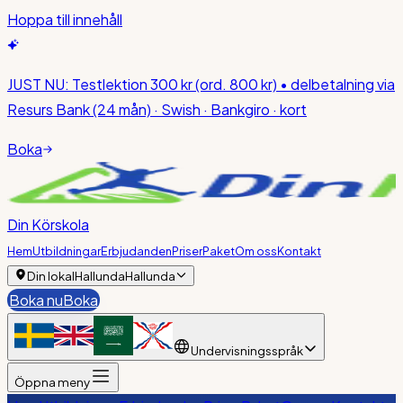
Hoppa till innehåll
JUST NU:
Testlektion 300 kr
(ord. 800 kr)
• delbetalning via
Resurs Bank (24 mån) · Swish · Bankgiro · kort
Boka
Din Körskola
Hem
Utbildningar
Erbjudanden
Priser
Paket
Om oss
Kontakt
Din lokal
Hallunda
Hallunda
Boka nu
Boka
Undervisningsspråk
Öppna meny