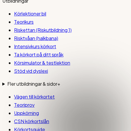
Utbildningar
Körlektioner bil
Teorikurs
Riskettan (Riskutbildning 1)
Risktvåan (halkbana)
Intensivkurs körkort
Ta körkort på ditt språk
Körsimulator & testlektion
Stöd vid dyslexi
Fler utbildningar & sidor
+
Vägen till körkortet
Teoriprov
Uppkörning
CSN körkortslån
Körkortsguide