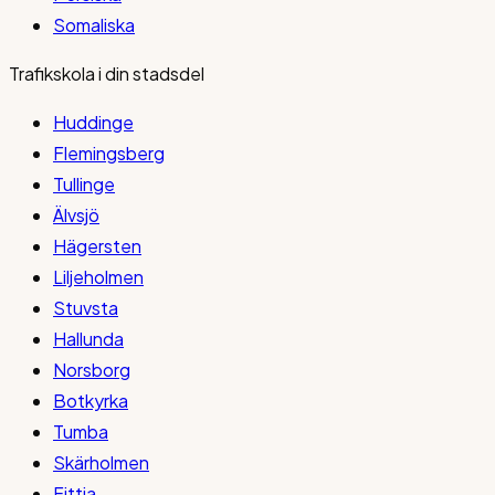
Somaliska
Trafikskola i din stadsdel
Huddinge
Flemingsberg
Tullinge
Älvsjö
Hägersten
Liljeholmen
Stuvsta
Hallunda
Norsborg
Botkyrka
Tumba
Skärholmen
Fittja