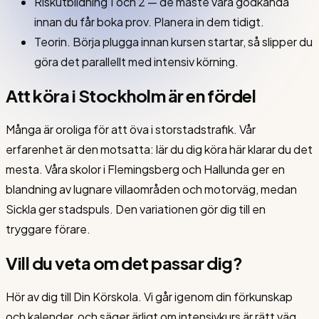
Riskutbildning 1 och 2 — de måste vara godkända
innan du får boka prov. Planera in dem tidigt.
Teorin. Börja plugga innan kursen startar, så slipper du
göra det parallellt med intensiv körning.
Att köra i Stockholm är en fördel
Många är oroliga för att öva i storstadstrafik. Vår
erfarenhet är den motsatta: lär du dig köra här klarar du det
mesta. Våra skolor i Flemingsberg och Hallunda ger en
blandning av lugnare villaområden och motorväg, medan
Sickla ger stadspuls. Den variationen gör dig till en
tryggare förare.
Vill du veta om det passar dig?
Hör av dig till Din Körskola. Vi går igenom din förkunskap
och kalender, och säger ärligt om intensivkurs är rätt väg