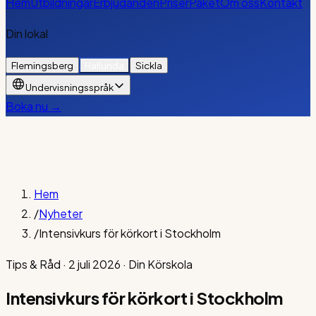
Hem
Utbildningar
Erbjudanden
Priser
Paket
Om oss
Kontakt
Din lokal
Flemingsberg
Hallunda
Sickla
Undervisningsspråk
Boka nu →
Hem
/
Nyheter
/
Intensivkurs för körkort i Stockholm
Tips & Råd
·
2 juli 2026
·
Din Körskola
Intensivkurs för körkort i Stockholm