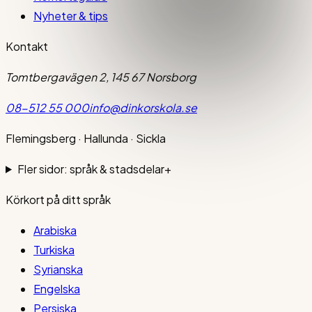
Nyheter & tips
Kontakt
Tomtbergavägen 2, 145 67 Norsborg
08-512 55 000
info@dinkorskola.se
Flemingsberg · Hallunda · Sickla
Fler sidor: språk & stadsdelar
+
Körkort på ditt språk
Arabiska
Turkiska
Syrianska
Engelska
Persiska