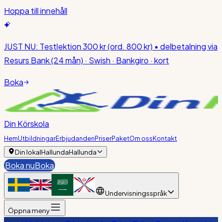
Hoppa till innehåll
JUST NU:
Testlektion 300 kr
(ord. 800 kr)
• delbetalning via
Resurs Bank (24 mån) · Swish · Bankgiro · kort
Boka
Din Körskola
Hem
Utbildningar
Erbjudanden
Priser
Paket
Om oss
Kontakt
Din lokal
Hallunda
Hallunda
Boka nu
Boka
Undervisningsspråk
Öppna meny