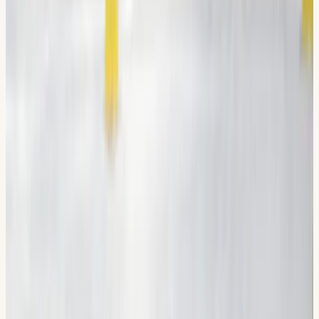
“
Jättebra körskola och lärare.
Klarade min uppkörning på första
försöket. Jag rekommenderar Erik,
men alla lärare är jättekunniga, snälla
och trevliga.
”
P
Pennueng S.
Verifierat Google-omdöme
Kan även passa dig
Läs mer om
körkort.
Körlektioner bil
Från 1 300 kr · paketpris sänker priset per lektion
Läs mer
Riskettan (Riskutbildning 1)