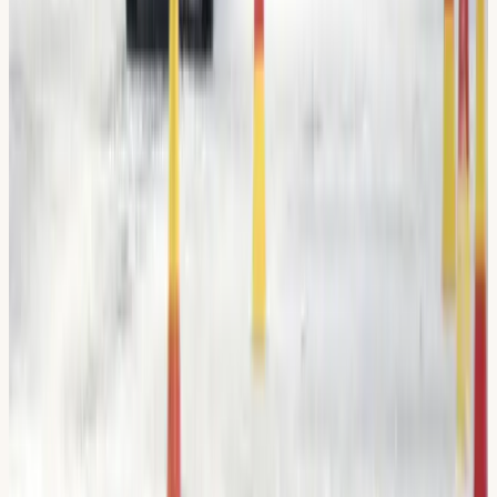
M
Matilda
Trafiklärare & Kursansvarig
Undervisar på
Syrianska, Arabiska, Svenska, Engelska
Omdömen
Vad våra elever
säger.
4,8 / 5
· 567 omdömen på Google
“
Fick ett paket med 10 körlektioner
inkl. riskettan och risktvåan. Mycket
bra lärare, fint bemött och trevliga,
och fick lätt tid. Tack vare dem