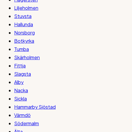
Liljeholmen
Stuvsta
Hallunda
Norsborg
Botkyrka
Tumba
Skärholmen
Fittja
Slagsta
Alby
Nacka
Sickla
Hammarby Sjöstad
Värmdö
Södermalm
Älta