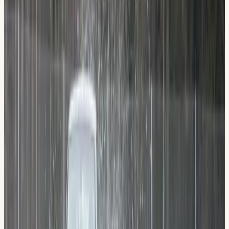
Vill plugga teorin med lärarstöd
Ord. 2 100 kr, datatester och e-bok digitalt ingår.
i
Vad ingår?
Välj paket
2 100 kr, datatester och e-bok digitalt ingår.
6 lärarledda lektioner (Fordon, Stadskörning,
Kombinera med körlektioner
Landsväg m.m.)
Obegränsade datatester + e-bok digitalt (alla
Vill du ta hela körkortet hos oss? Då sparar du på att
webbläsare)
kombinera teorin med körlektioner.
Inläsningstjänst, filmklipp och anpassade tester
Paket 10 körlektioner (60 min)
9 500
kr
Har viss vana, vill bara köra