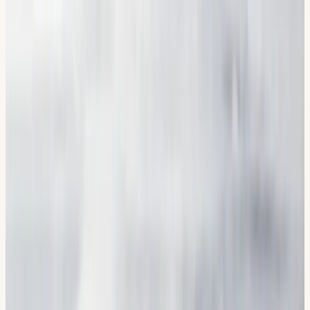
Tre lokaler i Stockholm
Erfarna körlärare
Flera språk
Smidig bokning
Pris från
Från 1 500 kr
Anmäl dig till teorikurs
Från nybörjare till körkort
Så här går det
till.
01