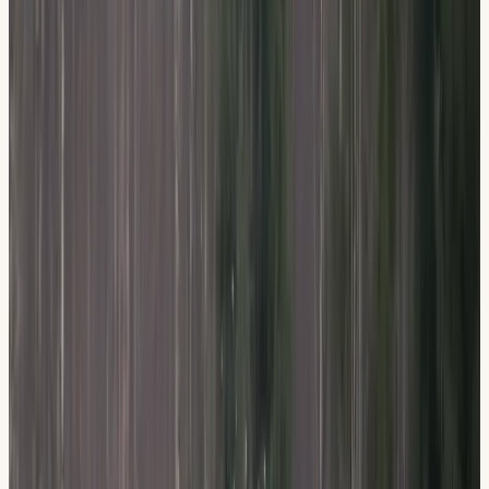
Hem
/
Utbildningar
/
Teorikurs
KÖRKORT
Teorikurs
Stockholm
6 lärarledda lektioner, datatester + e-bok digitalt (alla
webbläsare) ingår.
4,8 på Google
STR Guldmedlem
Anmäl dig till teorikurs
08-512 55 000