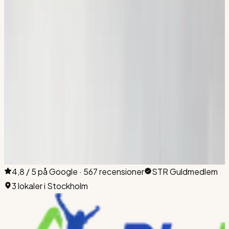
Norsborg, Fittja, Vårby, Hammarby Sjöstad och
Södermalm. Det digitala materialet pluggar du hemifrån var
du än bor i Stockholm.
Flemingsberg
Hallunda
Sickla
Huddinge
Botkyrka
Nacka
Boka din första
lektion idag.
Boka en provlektion i Flemingsberg, Hallunda eller Sickla. Vi
är med dig hela vägen till körkortet.
Anmäl dig till teorikurs
Ring
08-512 55 000
4,8 / 5 på Google · 567 recensioner
STR Guldmedlem
3 lokaler i Stockholm