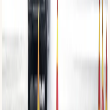
3 lokaler
Flemingsberg · Hallunda · Sickla
Expertgranskat
Innehåll framtaget av våra trafiklärare
Din Körskola
är STR-auktoriserad i södra Stockholm sedan
2009. Allt på den här sidan skrivs och kollas av våra egna
trafiklärare, så att det stämmer med både
Transportstyrelsens krav och hur vi faktiskt jobbar.
STR Guldmedlem
Auktoriserad sedan 2009
12+
trafiklärare
4,8 / 5 · 567 omdömen
Granskad av