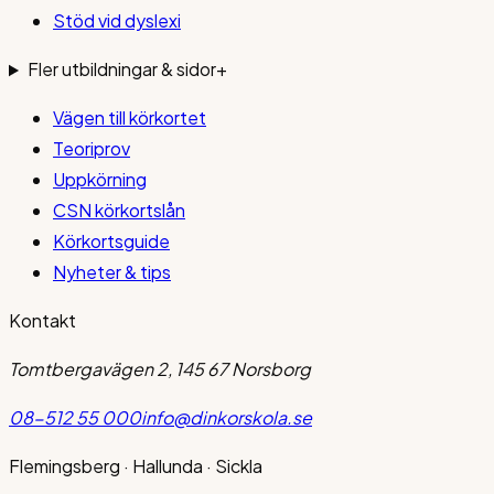
Stöd vid dyslexi
Fler utbildningar & sidor
+
Vägen till körkortet
Teoriprov
Uppkörning
CSN körkortslån
Körkortsguide
Nyheter & tips
Kontakt
Tomtbergavägen 2, 145 67 Norsborg
08-512 55 000
info@dinkorskola.se
Flemingsberg · Hallunda · Sickla