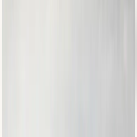
Ingår material i priset?
+
Kan jag göra teoriprovet på ett annat språk?
+
Kan jag plugga teorin online?
+
I vilken ordning ska jag ta teori, risk och uppkörning?
+
Hur lång tid tar det att bli klar med teorin?
+
Hur bokar jag teoriprovet?
+
Erbjuder ni stöd vid dyslexi?
+
Kan jag kombinera teorikursen med körlektioner?
+
Var håller ni teorikursen?
+
Teorikurs
i
södra Stockholm
Teorikursen hålls i våra lokaler i Flemingsberg, Hallunda och
Sickla, nära dig oavsett om du bor i Huddinge, Botkyrka
eller Nacka. Många av våra teorielever kommer från Tumba,