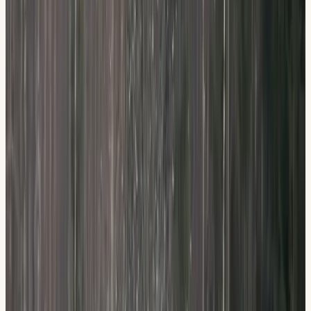
Vad
ingår
i utbildningen?
Vår teorikurs består av 6 lärarledda lektioner (6 × 2 timmar):
Fordon, Inledande körning, Stadskörning, Landsväg,
Människa & miljö samt Mörker & halka. Du får obegränsade
datatester och e-bok digitalt (fungerar i alla webbläsare),
lättlästa teoriböcker, förklarande filmklipp och anpassade
tester inför ditt teoriprov, med möjlighet till tolk och
anpassat prov på flera språk.
Anmäl dig till teorikurs
6 lärarledda lektioner (Fordon, Stadskörning,
Landsväg m.m.)
Obegränsade datatester + e-bok digitalt (alla
webbläsare)