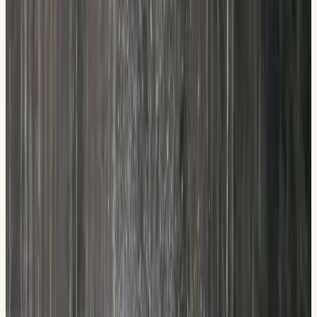
Inläsningstjänst, filmklipp och anpassade tester
Möjlighet till tolk och anpassat prov på flera språk
Priser & paket
Transparenta
priser.
Priser visas för:
Flemingsberg
Hallunda
Sickla
Teorikursen
6 lärarledda lektioner (6 × 2 tim) med datatester och e-bok
digitalt, möjlighet till tolk och anpassat prov på flera språk.
VÅR TEORIKURS
Teorikurs, 6 lärarledda lektioner (6 × 2 tim)
1 500
kr