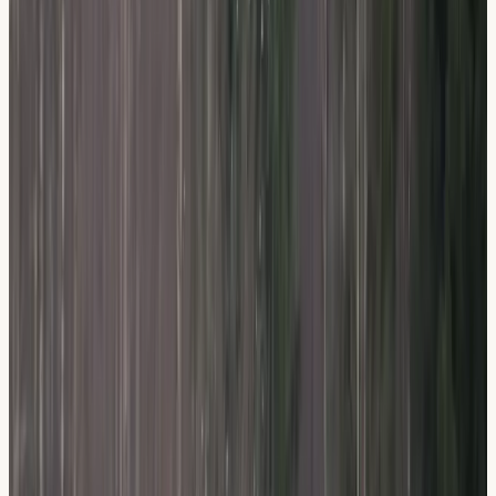
Från
Från 1 500 kr
Säker bokning · Avbokning möjlig
Anmäl dig till teorikurs
08-512 55 000
4,8 på Google
87 % klarar med oss
Teori på 5 språk
3 lokaler
STR Guldmedlem
Varför elever väljer oss
Vad gör vår utbildning
annorlunda.