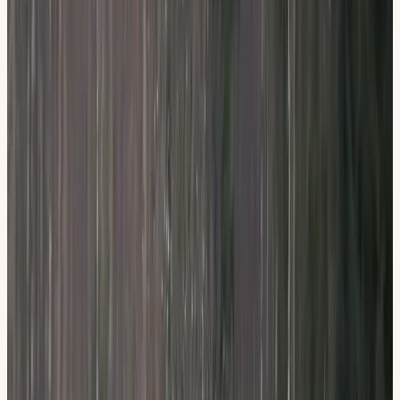
Tre lokaler i Stockholm
Flemingsberg, Hallunda och Sickla, välj den lokal som
passar dig bäst.
Erfarna körlärare
Anpassad utbildning efter dina egna mål och
förutsättningar.
Flera språk
Vi undervisar på svenska, engelska och fler språk.
Det här ingår