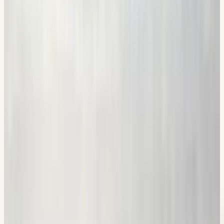
Ta körkort
Du gör teori- och körprov hos Trafikverket. Vi ser till att du
är redo, och firar med dig!
Vanliga frågor
Bra att
veta
Hur lång är teorikursen?
+
Är teorikursen obligatorisk?
+
Hur många frågor är det på teoriprovet?
+
Hur många rätt krävs på teoriprovet?
+
Hur länge gäller ett godkänt teoriprov?
+
Hur många klarar teoriprovet första gången?
+
Hur många lektioner ingår i teorikursen?
+
Vad kostar teorikursen?
+