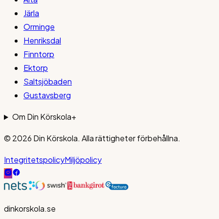
Järla
Orminge
Henriksdal
Finntorp
Ektorp
Saltsjöbaden
Gustavsberg
Om Din Körskola
+
© 2026
Din Körskola
. Alla rättigheter förbehållna.
Integritetspolicy
Miljöpolicy
dinkorskola.se