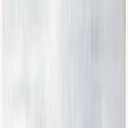
550 kr (ord. 950 kr)
Läs mer
Risktvåan (halkbana)
2 100 kr
Läs mer
Flexibla tider