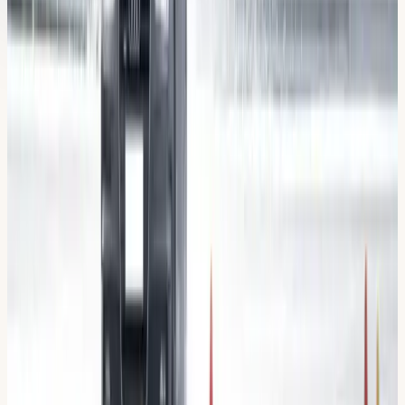
Läs mer om utbildningen
(
5
avsnitt)
Varför välja
Din
Körskola
?
Auktoriserad trafikskola i Stockholm sedan 2009 — frågan
är inte om vi är bra, utan om vi passar dig.
Sedan 2009
Erfaren körskola
4,8 / 5
567 Google-omdömen
87 %
Klarar körkortet med oss