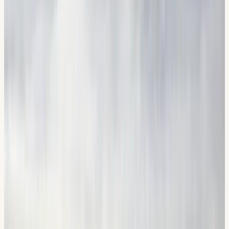
Kontakta oss
Ring, maila eller boka via webbplatsen. Vi svarar snabbt och
hjälper dig hitta rätt upplägg.
02
Boka & planera
Du väljer datum och lärare. Vi lägger upp en plan anpassad
efter din nivå och ditt schema.
03
Kör & lär
Tydliga lektioner med erfarna lärare, i din takt, med
kontinuerlig feedback.
04