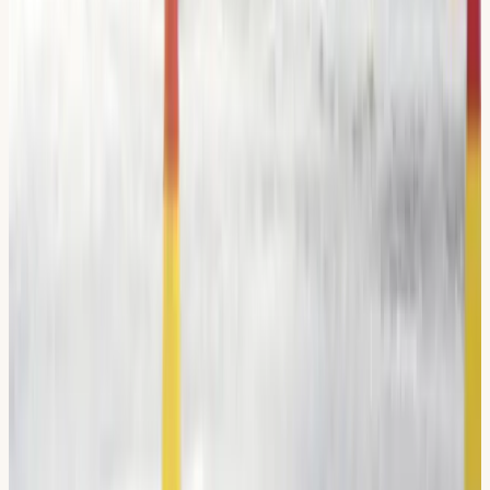
klarade jag både teorin och
uppkörningen på första försöket :)
”
L
Linnea Kristina L.
Verifierat Google-omdöme
“
Din Körskola är för dig som vill lära
dig att köra bil säkert. Du får hjälp
med planeringen från start till slut
och de bästa lärarna som stöttar in i
sista minuten. Tack för att ni hjälpte
mig att äntligen ta körkortet!
”
A
Abla N.
Verifierat Google-omdöme