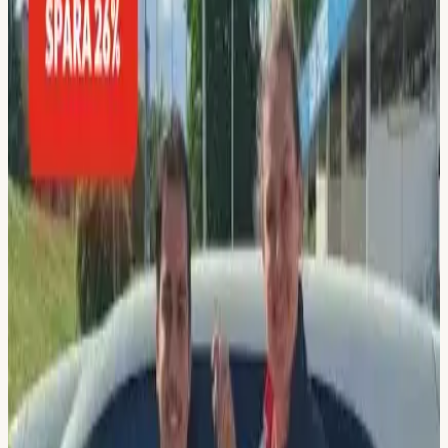
Säker betalning
Osäker på vilket paket?
Svara på 2 snabba frågor, vi
rekommenderar rätt paket för dig.
Välj din lokal
Flemingsberg
Huddinge
Hallunda
Norsborg / Botkyrka
Sickla
Nacka
Vad vill du boka?
Körkortspaket
Komplett, körlektioner, risk & körprov ingår
Körlektioner
Lösa lektioner, paket, simulator & lån av bil
Riskutbildning
Riskettan & Risktvåan, ihop eller var för sig
Teori & material
Teorikurs, datatester, språk, böcker &
dyslexistöd