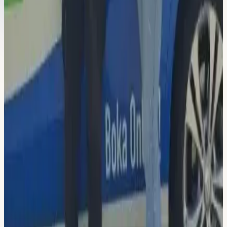
Flemingsberg
Hallunda
Sickla
Populärast
-
25
%
31 750 kr
23 950 kr
Intensivkurs 20 lektioner
Du sparar 7 800 kr
eller
2 000 kr/mån
vid delbetalning
20 körlektioner à 60 min
Riskettan & Risktvåan ingår
Datatester och e-bok ingår
Lån av bil inkl. uppvärmning
Välj lokal & köp
Flemingsberg
Hallunda
Sickla
-
33
%
44 750 kr
29 950 kr