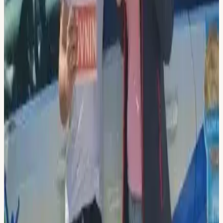
Du sparar 2 900 kr
eller
950 kr/mån
vid delbetalning
8 körlektioner à 60 min
Riskettan & Risktvåan ingår
Datatester och e-bok ingår
Välj lokal & köp
Flemingsberg
Hallunda
Sickla
-
27
%
22 650 kr
16 450 kr
Paket 13+utbildning
Du sparar 6 200 kr
eller
1 370 kr/mån
vid delbetalning
13 körlektioner à 60 min
Riskettan & Risktvåan ingår
Datatester och e-bok ingår