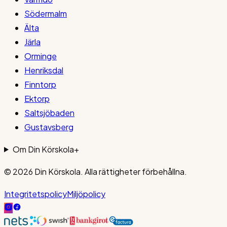
Södermalm
Älta
Järla
Orminge
Henriksdal
Finntorp
Ektorp
Saltsjöbaden
Gustavsberg
Om Din Körskola
+
© 2026
Din Körskola
. Alla rättigheter förbehållna.
Integritetspolicy
Miljöpolicy