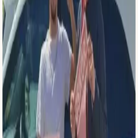
-
15
%
10 350 kr
8 750 kr
Paket 5+utbildning
Du sparar 1 600 kr
eller
730 kr/mån
vid delbetalning
5 körlektioner à 60 min
Riskettan & Risktvåan ingår
Datatester och e-bok ingår
Välj lokal & köp
Flemingsberg
Hallunda
Sickla
-
20
%
14 250 kr
11 350 kr
Paket 8+utbildning