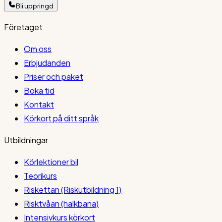
Bli uppringd
Företaget
Om oss
Erbjudanden
Priser och paket
Boka tid
Kontakt
Körkort på ditt språk
Utbildningar
Körlektioner bil
Teorikurs
Riskettan (Riskutbildning 1)
Risktvåan (halkbana)
Intensivkurs körkort