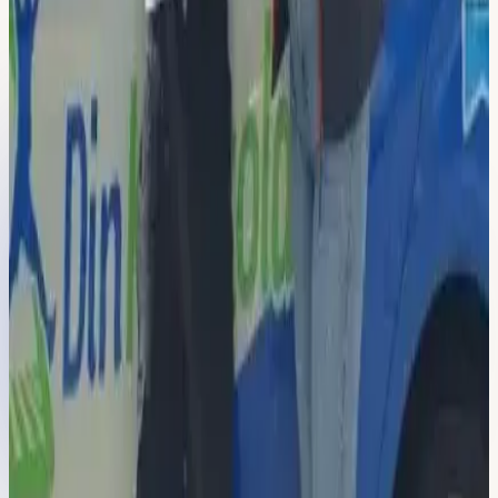
Lån av bil inkl. uppvärmning
Välj lokal & köp
Flemingsberg
Hallunda
Sickla
-
23
%
25 250 kr
19 550 kr
Intensivkurs 15 lektioner
Du sparar 5 700 kr
eller
1 630 kr/mån
vid delbetalning
15 körlektioner à 60 min
Riskettan & Risktvåan ingår
Datatester och e-bok ingår
Lån av bil inkl. uppvärmning
Välj lokal & köp