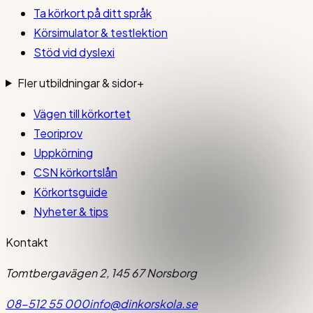
Ta körkort på ditt språk
Körsimulator & testlektion
Stöd vid dyslexi
Fler utbildningar & sidor
+
Vägen till körkortet
Teoriprov
Uppkörning
CSN körkortslån
Körkortsguide
Nyheter & tips
Kontakt
Tomtbergavägen 2, 145 67 Norsborg
08-512 55 000
info@dinkorskola.se