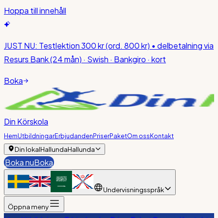
Hoppa till innehåll
JUST NU:
Testlektion 300 kr
(ord. 800 kr)
• delbetalning via
Resurs Bank (24 mån) · Swish · Bankgiro · kort
Boka
Din Körskola
Hem
Utbildningar
Erbjudanden
Priser
Paket
Om oss
Kontakt
Din lokal
Hallunda
Hallunda
Boka nu
Boka
Undervisningsspråk
Öppna meny