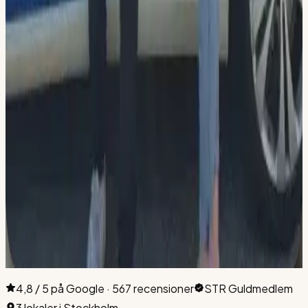
Intensivkurs 30 lektioner
Du sparar 14 800 kr
eller
2 500 kr/mån
vid delbetalning
30 körlektioner à 60 min
Riskettan & Risktvåan ingår
Datatester och e-bok ingår
Lån av bil inkl. uppvärmning
Välj lokal & köp
Flemingsberg
Hallunda
Sickla
Köpet slutförs tryggt i
Din Körskolas e-handel
Swish · kort · faktura · delbetalning
4,8 / 5 på Google · 567 recensioner
STR Guldmedlem
3 lokaler i Stockholm