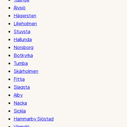
Älvsjö
Hägersten
Liljeholmen
Stuvsta
Hallunda
Norsborg
Botkyrka
Tumba
Skärholmen
Fittja
Slagsta
Alby
Nacka
Sickla
Hammarby Sjöstad
Värmdö