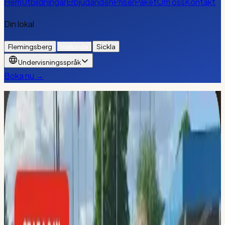
Hem
Utbildningar
Erbjudanden
Priser
Paket
Om oss
Kontakt
Din lokal
Flemingsberg
Hallunda
Sickla
Undervisningsspråk
Boka nu →
Hem
/
Boka
Boka online
Boka
din tid
Välj tjänst, lärare, tid och bekräfta, klart på under 2 minuter.
Gratis avbokning
Direkt bekräftelse